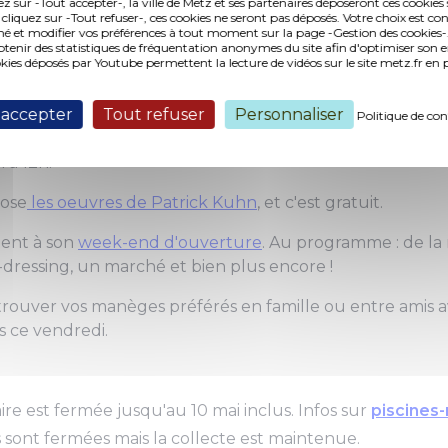
ez sur -Tout accepter-, la ville de Metz et ses partenaires déposeront ces cookies 
 cliquez sur -Tout refuser-, ces cookies ne seront pas déposés. Votre choix est co
é et modifier vos préférences à tout moment sur la page -Gestion des cookies-.
nir des statistiques de fréquentation anonymes du site afin d'optimiser son 
okies déposés par Youtube permettent la lecture de vidéos sur le site metz.fr e
 accepter
Tout refuser
Personnaliser
Politique de con
mps au
Jardin botanique
; jeux, découvertes, buvette, petit
 à 12h.
pose
les oeuvres de Patrick Kuhn
, et c'est gratuit.
tent à son
week-end d'ouverture
. Au programme : de la
-dressing, un marché et bien plus encore !
trouver vos manèges préférés en famille ou entre amis a
s ce vendredi.
ire est fermée jusqu'au 10 mai inclus. Infos sur
piscines-
 sont fermées mais la collecte est maintenue.