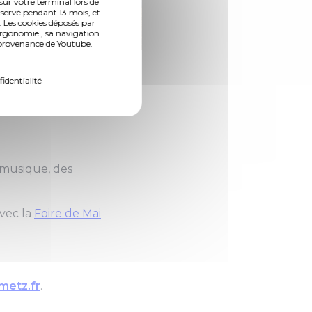
sur votre terminal lors de
nservé pendant 13 mois, et
 Les cookies déposés par
ergonomie , sa navigation
n provenance de Youtube.
(Photo 2 de 4)
fidentialité
 train ... Les serres
 musique, des
vec la
Foire de Mai
metz.fr
.