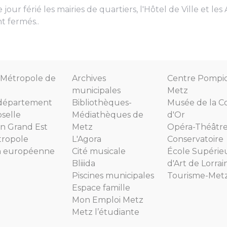
r férié les mairies de quartiers, l'Hôtel de Ville et les
t fermés..
Métropole de
Archives
Centre Pompi
municipales
Metz
département
Bibliothèques-
Musée de la C
selle
Médiathèques de
d'Or
n Grand Est
Metz
Opéra-Théâtr
tropole
L'Agora
Conservatoire
n européenne
Cité musicale
École Supérie
Bliiida
d'Art de Lorrai
Piscines municipales
Tourisme-Met
Espace famille
Mon Emploi Metz
Metz l’étudiante