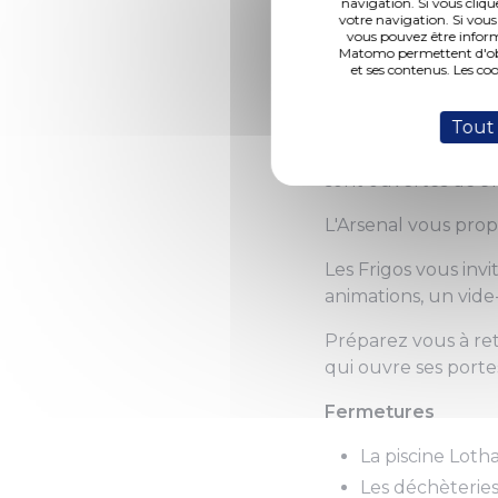
navigation. Si vous cliqu
votre navigation. Si vous
vous pouvez être inform
Matomo permettent d'obte
et ses contenus. Les co
(Photo 1 de 4)
Tout
Profitez du printe
sont ouvertes de 9h
L'Arsenal vous pro
Les Frigos vous invi
animations, un vide
Préparez vous à re
qui ouvre ses porte
Fermetures
La piscine Lotha
Les déchèteries