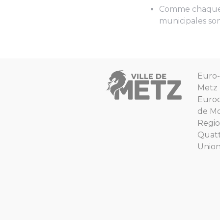
Comme chaque jou
municipales son
Euro-
Metz
Euro
de Mo
Regio
Quat
Unio