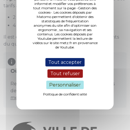
informé et modifier vos préférences à
tarifs adaptés :
tout moment sur la page -Gestion des
cookies-. Les cookies déposés par
Matomo permettent d'obtenir des
2 € la demi-journée
statistiques de fréquentation
4 € la journée
anonymes du site afin d'optimiser son
ergonomie , sa navigation et ses
contenus. Les cookies déposés par
Il est également accessible aux abonnés résidants
Youtube permettent la lecture de
vidéos sur le site metz.fr en provenance
du quartier Outre-Seille.
de Youtube.
Tout accepter
Où stationner à Metz ?
Tout refuser
Retrouvez l'ensemble des parkings et places
Personnaliser
de stationnements accessibles à Metz sur
Politique de confidentialité
metzparkings.fr