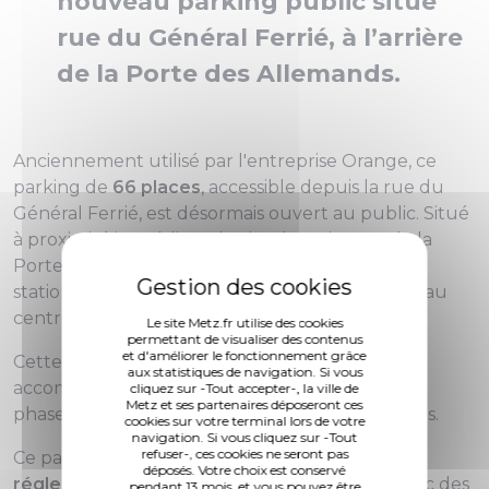
nouveau parking public situé
rue du Général Ferrié, à l’arrière
de la Porte des Allemands.
Anciennement utilisé par l'entreprise Orange, ce
parking de
66 places
, accessible depuis la rue du
Général Ferrié, est désormais ouvert au public. Situé
à proximité immédiate du site des Frigos et de la
Porte des Allemands, il renforce l’offre de
stationnement dans ce secteur et facile l'accès au
centre-ville.
Le site Metz.fr utilise des cookies
permettant de visualiser des contenus
et d'améliorer le fonctionnement grâce
Cette nouvelle capacité de stationnement
aux statistiques de navigation. Si vous
accompagne la mise en oeuvre de la deuxième
cliquez sur -Tout accepter-, la ville de
Metz et ses partenaires déposeront ces
phase de piétonnisation de la rue des Allemands.
cookies sur votre terminal lors de votre
navigation. Si vous cliquez sur -Tout
refuser-, ces cookies ne seront pas
Ce parking est équipé d’un horodateur et
déposés. Votre choix est conservé
réglementé en zone F – grande couronne
, avec des
pendant 13 mois, et vous pouvez être