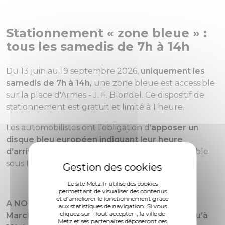
Stationnement « zone bleue » :
tous les samedis de 7h à 14h
Du 13 juin au 19 septembre 2026,
uniquement les
samedis de 7h à 14h,
une zone bleue est accessible
sur la place d'Armes - J. F. Blondel. Ce dispositif de
stationnement est gratuit et limité à 1 heure.
Les automobilistes ont l'obligation d'
apposer un
disque bleu européen indiquant leur heure
d’arrivée.
Ce disque doit être posé de façon visible
sous le pare-brise, à l'avant du véhicule.
Le site Metz.fr utilise des cookies
permettant de visualiser des contenus
et d'améliorer le fonctionnement grâce
A NOTER : Le stationnement dans la cour du
aux statistiques de navigation. Si vous
cliquez sur -Tout accepter-, la ville de
Marché couvert est prolongé le vendredi jusqu’à
Metz et ses partenaires déposeront ces