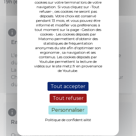
19h (et non plus condamné dès 14 heures)
cookies sur votre terminal lors de votre
navigation. Si vous cliquez sur -Tout
refuser-, ces cookies ne seront pas
déposés. Votre choix est conservé
pendant 13 mois, et vous pouvez être
informé et modifier vos préférences à
tout moment sur la page -Gestion des
cookies-. Les cookies déposés par
Matomo permettent d'obtenir des
Entrée et sortie du parking provisoire
statistiques de fréquentation
anonymes du site afin d'optimiser son
ergonomie , sa navigation et ses
L'entrée du parking se fait du côté de l'Office
contenus. Les cookies déposés par
Youtube permettent la lecture de
du tourisme.
vidéos sur le site metz.fr en provenance
La sortie du parking se fait via les rues du
de Youtube.
Chanoine Collin et du Haut Poirier ou du Four
du Cloître et du Vivier.
Tout accepter
Tout refuser
Personnaliser
Politique de confidentialité
Rappel
Quatre places de stationnement sont