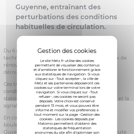
Guyenne, entraînant des
perturbations des conditions
habituelles de circulation.
Du 6 au 31 juillet 2026 (sous réserve d'aléas
techniques et/ou météorologiques), des travaux de
Le site Metz.fr utilise des cookies
rénovation du réseau de chauffage urbain se
permettant de visualiser des contenus
et d'améliorer le fonctionnement grâce
déroulent boulevard de Guyenne.
aux statistiques de navigation. Si vous
cliquez sur -Tout accepter-, la ville de
Metz et ses partenaires déposeront ces
Ces travaux entraînent des perturbations des
cookies sur votre terminal lors de votre
conditions habituelles de circulation et de
navigation. Si vous cliquez sur -Tout
refuser-, ces cookies ne seront pas
stationnement, selon l'avancement du chantier et la
déposés. Votre choix est conservé
signalisation mise en place.
pendant 13 mois, et vous pouvez être
informé et modifier vos préférences à
tout moment sur la page -Gestion des
En conséquence, la circulation dans le sens du
cookies-. Les cookies déposés par
Matomo permettent d'obtenir des
boulevard de Solidarité vers le boulevard de
statistiques de fréquentation
Guyenne est fermée à la circulation pendant toute
anonymes du site afin d'optimiser son