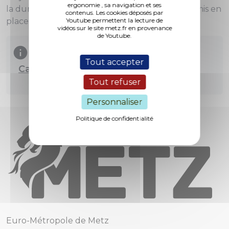
ergonomie , sa navigation et ses
la durée des travaux. Un plan de déviation est mis en
contenus. Les cookies déposés par
place.
Youtube permettent la lecture de
vidéos sur le site metz.fr en provenance
de Youtube.
Tout accepter
Carte des travaux sur la voie publique
Tout refuser
Personnaliser
Politique de confidentialité
Euro-Métropole de Metz