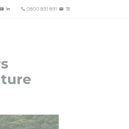
0800 891 891
rs
ature