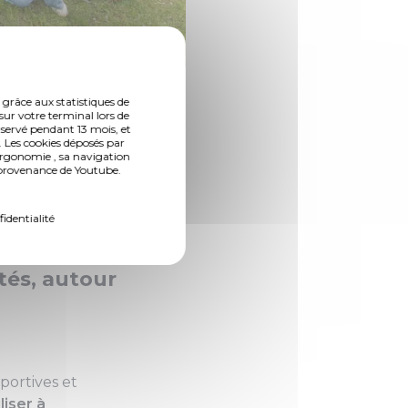
 grâce aux statistiques de
sur votre terminal lors de
nservé pendant 13 mois, et
 Les cookies déposés par
ourg a
ergonomie , sa navigation
n provenance de Youtube.
re
, quatre
 Plusieurs
fidentialité
s à Metz ont
ités, autour
sportives et
liser à