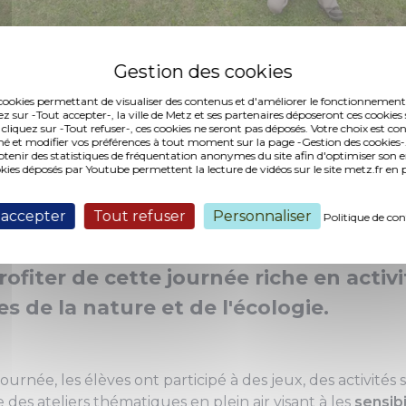
otheque-Eric-Jaerling
es cookies permettant de visualiser des contenus et d'améliorer le fonctionnement
ez sur -Tout accepter-, la ville de Metz et ses partenaires déposeront ces cookies 
 cliquez sur -Tout refuser-, ces cookies ne seront pas déposés. Votre choix est co
é et modifier vos préférences à tout moment sur la page -Gestion des cookies-.
e Enseignement de la Ville de Luxemb
nir des statistiques de fréquentation anonymes du site afin d'optimiser son 
okies déposés par Youtube permettent la lecture de vidéos sur le site metz.fr e
e 8 juin dernier, à la
Maison de la Natu
ssues des villes du réseau QuattroPole.
 accepter
Tout refuser
Personnaliser
Politique de con
l'école primaire des Hauts de Vallière
rofiter de cette journée riche en activ
s de la nature et de l'écologie.
ournée, les élèves ont participé à des jeux, des activités 
 des ateliers thématiques en plein air visant à les
sensibi