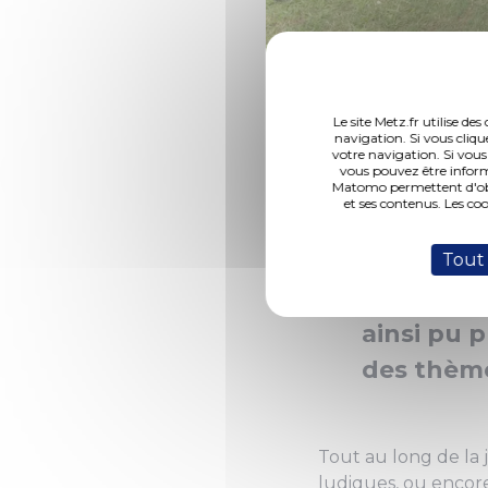
(Photo 1 de 1) ©VDL-Phot
Le site Metz.fr utilise d
navigation. Si vous cliqu
votre navigation. Si vous
vous pouvez être inform
Le servic
Matomo permettent d'obte
et ses contenus. Les co
accueilli l
classes i
Tout
élèves de 
ainsi pu p
des thème
Tout au long de la j
ludiques, ou encore