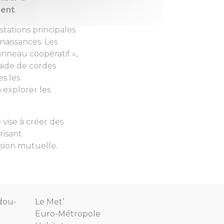
ment
.
stations principales
nnaissances. Les
’anneau coopératif »,
aide de cordes
es les
 explorer les
 vise à créer des
risant
nsion mutuelle.
dou-
Le Met’
Euro-Métropole