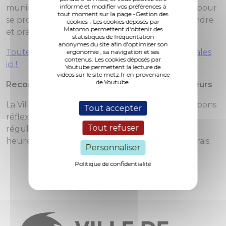
informé et modifier vos préférences à
municipales constituent une alternative idéale pour
tout moment sur la page -Gestion des
se protéger des températures élevées, se détendre
cookies-. Les cookies déposés par
Matomo permettent d'obtenir des
et pratiquer une activité physique.
statistiques de fréquentation
anonymes du site afin d'optimiser son
Toutes les informations sur les piscines municipales
ergonomie , sa navigation et ses
contenus. Les cookies déposés par
ici !
Youtube permettent la lecture de
vidéos sur le site metz.fr en provenance
de Youtube.
Recommandations en période de fortes chaleurs
La Ville de Metz invite les usagers à adopter les bons
Tout accepter
réflexes en période de canicule : s’hydrater
Tout refuser
régulièrement, éviter les efforts physiques aux
heures les plus chaudes et privilégier les lieux frais.
Personnaliser
Politique de confidentialité