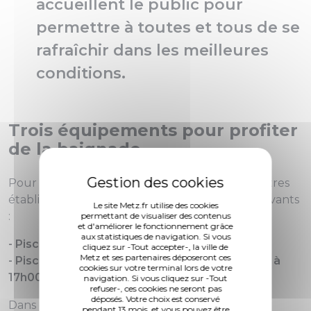
accueillent le public pour
permettre à toutes et tous de se
rafraîchir dans les meilleures
conditions.
Trois équipements pour profiter
de la baignade
Pour les usagers souhaitant se rafraîchir, les autres
établissements restent ouverts aux horaires suivants
Le site Metz.fr utilise des cookies
:
permettant de visualiser des contenus
et d'améliorer le fonctionnement grâce
aux statistiques de navigation. Si vous
- Piscine Lothaire
: de
12h00 à 19h00
cliquez sur -Tout accepter-, la ville de
Metz et ses partenaires déposeront ces
- Piscine du Square du Luxembourg
: de
12h00 à
cookies sur votre terminal lors de votre
17h00
navigation. Si vous cliquez sur -Tout
refuser-, ces cookies ne seront pas
déposés. Votre choix est conservé
Dans ce contexte de canicule, les piscines
pendant 13 mois, et vous pouvez être