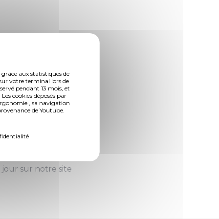
ibliothèques-
 grâce aux statistiques de
sur votre terminal lors de
nservé pendant 13 mois, et
iller, se détendre
 Les cookies déposés par
ergonomie , sa navigation
n provenance de Youtube.
e 9h à 13h au lieu
fidentialité
h à 13h samedi.
jour sur notre site