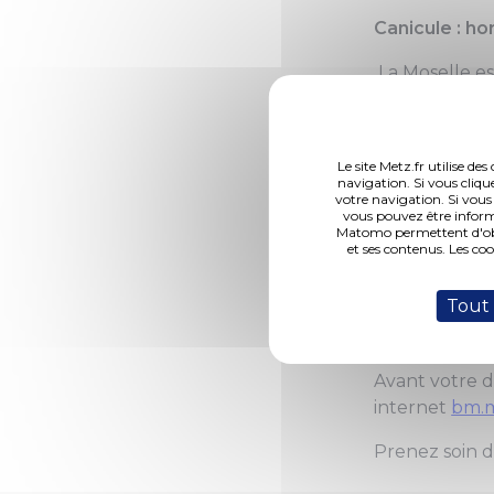
Canicule : ho
La Moselle es
Pour vous accu
Médiathèques
Le site Metz.fr utilise d
navigation. Si vous cliqu
• La médiathè
votre navigation. Si vous
Climatisée, el
vous pouvez être inform
Matomo permettent d'obte
ou simplement
et ses contenus. Les co
• Les autres
Tout
de leurs hora
• L’Arob@se 
Avant votre d
internet
bm.m
Prenez soin d