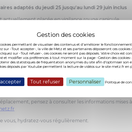
raires adaptés du jeudi 25 jusqu’au lundi 29 juin inclus
t actuellement placée en vigilance rouge canicule.
eillir dans les meilleures conditions, les horaires des B
 de Metz sont temporairement adaptés.
es cookies permettant de visualiser des contenus et d'améliorer le fonctionnement
ez sur -Tout accepter-, la ville de Metz et ses partenaires déposeront ces cookies 
que Le Phénix maintient ses horaires habituels.
 cliquez sur -Tout refuser-, ces cookies ne seront pas déposés. Votre choix est co
le constitue un véritable îlot de fraîcheur pour lire, trava
é et modifier vos préférences à tout moment sur la page -Gestion des cookies-.
nir des statistiques de fréquentation anonymes du site afin d'optimiser son 
 faire une pause à l'abri de la chaleur.
okies déposés par Youtube permettent la lecture de vidéos sur le site metz.fr e
 bibliothèques-médiathèques du réseau sont ouvertes d
 accepter
Tout refuser
Personnaliser
Politique de con
ires habituels.
est exceptionnellement fermé ce jeudi, et ouvert de 9
éplacement, pensez à consulter les informations mises à 
etz.fr
e vous, hydratez-vous régulièrement.