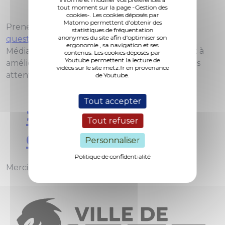
tout moment sur la page -Gestion des
cookies-. Les cookies déposés par
Matomo permettent d'obtenir des
Prenez quelques minutes pour
répondre au
statistiques de fréquentation
anonymes du site afin d'optimiser son
questionnaire
du réseau des Bibliothèques-
ergonomie , sa navigation et ses
Médiathèques de Metz. Vos idées nous aideront à
contenus. Les cookies déposés par
Youtube permettent la lecture de
améliorer nos services et à mieux répondre à vos
vidéos sur le site metz.fr en provenance
attentes.
de Youtube.
Tout accepter
> Le
Tout refuser
questionnaire
Personnaliser
Politique de confidentialité
Merci pour votre participation !