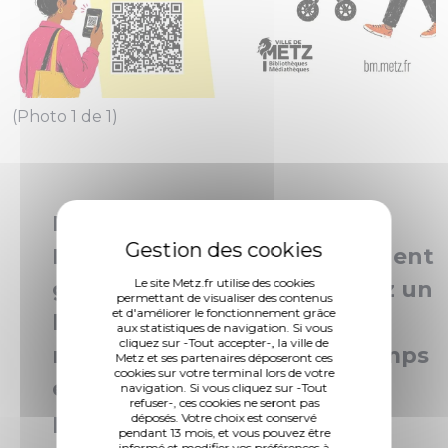
(Photo 1 de 1)
Les Bibliothèques-
Médiathèques de Metz évoluent
Le site Metz.fr utilise des cookies
grâce à vous. Que vous soyez un
permettant de visualiser des contenus
et d'améliorer le fonctionnement grâce
habitué ou que vous vous
aux statistiques de navigation. Si vous
cliquez sur -Tout accepter-, la ville de
rendiez dans ces lieux de temps
Metz et ses partenaires déposeront ces
cookies sur votre terminal lors de votre
en temps, votre retour est
navigation. Si vous cliquez sur -Tout
refuser-, ces cookies ne seront pas
précieux.
déposés. Votre choix est conservé
pendant 13 mois, et vous pouvez être
informé et modifier vos préférences à