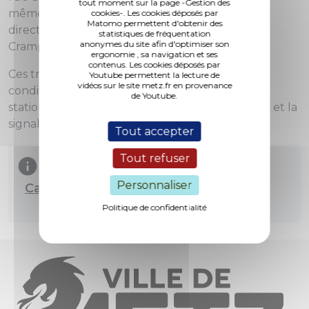
tout moment sur la page -Gestion des
même, une
liaison piétonne
sera aménagée en
cookies-. Les cookies déposés par
Matomo permettent d'obtenir des
direction de la rue du Pigeonnier et la rue au
statistiques de fréquentation
anonymes du site afin d'optimiser son
Crampa.
ergonomie , sa navigation et ses
contenus. Les cookies déposés par
Ces travaux entraînent des perturbations des
Youtube permettent la lecture de
vidéos sur le site metz.fr en provenance
conditions habituelles de circulation et de
de Youtube.
stationnement, selon l'avancement du chantier et la
signalisation mise en place.
Tout accepter
Tout refuser
Personnaliser
Carte des travaux sur la voie publique
Politique de confidentialité