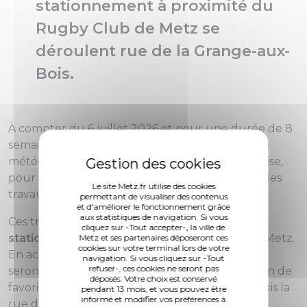
stationnement à proximité du
Rugby Club de Metz se
déroulent rue de la Grange-aux-
Bois.
À compter du 6 juillet 2026 et pour une durée de 8
semaines (sous réserve d'aléas techniques et/ou
météorologiques), l'entreprise MULLER TP réalise,
pour le compte de l'Euro-Métropole de Metz, des
Le site Metz.fr utilise des cookies
travaux de voirie rue de la Grange-aux-Bois.
permettant de visualiser des contenus
et d'améliorer le fonctionnement grâce
aux statistiques de navigation. Si vous
Ces travaux visent à aménager
40 places de
cliquez sur -Tout accepter-, la ville de
stationnement
à proximité du Rugby Club de Metz.
Metz et ses partenaires déposeront ces
cookies sur votre terminal lors de votre
En accompagnement,
7 arbres
de hautes tiges
navigation. Si vous cliquez sur -Tout
refuser-, ces cookies ne seront pas
seront plantés, et une
voie verte
aménagée afin de
déposés. Votre choix est conservé
favoriser le déplacement des modes actifs depuis la
pendant 13 mois, et vous pouvez être
informé et modifier vos préférences à
rue de Mercy vers les équipements sportifs. De