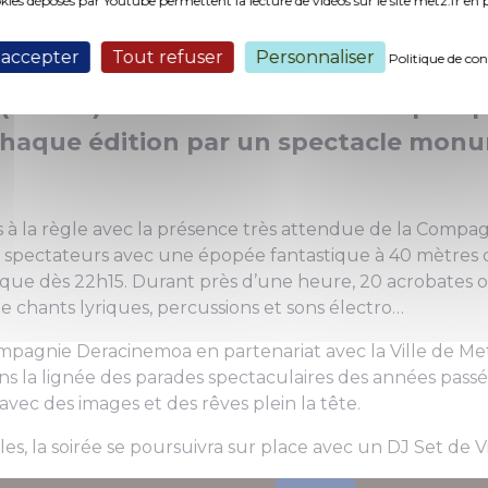
okies déposés par Youtube permettent la lecture de vidéos sur le site metz.fr e
 2)
 accepter
Tout refuser
Personnaliser
Politique de con
 (bonne) habitude du festival Hop Ho
chaque édition par un spectacle mon
 à la règle avec la présence très attendue de la Compa
es spectateurs avec une épopée fantastique à 40 mètres 
que dès 22h15. Durant près d’une heure, 20 acrobates of
 chants lyriques, percussions et sons électro…
mpagnie Deracinemoa en partenariat avec la Ville de Met
 dans la lignée des parades spectaculaires des années pass
avec des images et des rêves plein la tête.
s, la soirée se poursuivra sur place avec un DJ Set de Vi