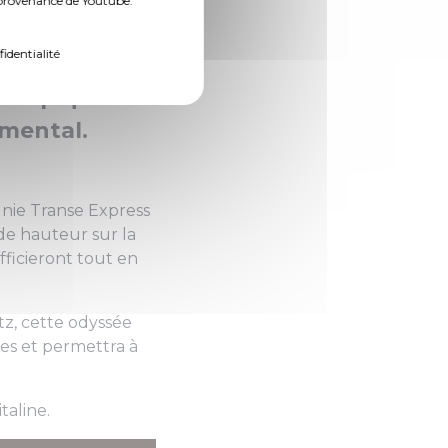
n provenance de Youtube.
fidentialité
p Hop que de
umental.
gnie Transe Express
de hauteur sur la
ficieront tout en
z, cette odyssée
ées et permettra à
taline.