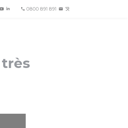
0800 891 891
 très