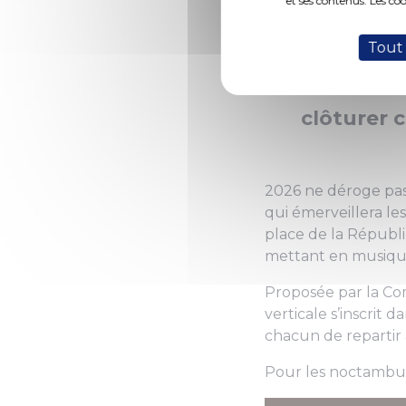
et ses contenus. Les co
(Photo 1 de
Tout
C’est une
clôturer 
2026 ne déroge pas
qui émerveillera l
place de la Républi
mettant en musique
Proposée par la Co
verticale s’inscrit
chacun de repartir 
Pour les noctambule