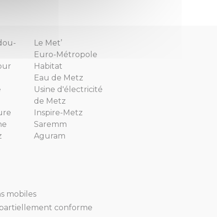
dou-
Le Met’
Euro-Métropole
our
Habitat
Eau de Metz
e
Usine d'électricité
de Metz
ure
Inspire-Metz
ne
Saremm
z
Aguram
ns mobiles
 : partiellement conforme