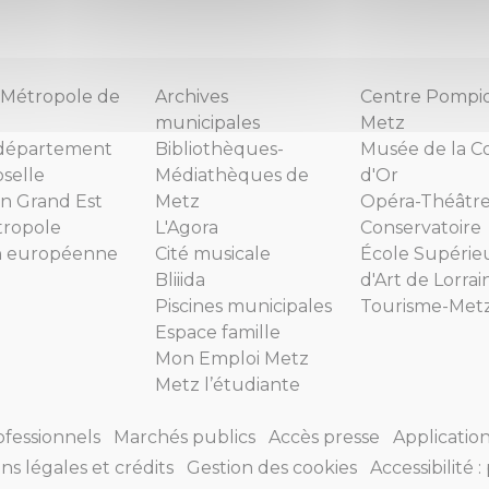
Métropole de
Archives
Centre Pompi
municipales
Metz
département
Bibliothèques-
Musée de la C
selle
Médiathèques de
d'Or
n Grand Est
Metz
Opéra-Théâtr
tropole
L'Agora
Conservatoire
n européenne
Cité musicale
École Supérie
Bliiida
d'Art de Lorrai
Piscines municipales
Tourisme-Met
Espace famille
Mon Emploi Metz
Metz l’étudiante
ofessionnels
Marchés publics
Accès presse
Applicatio
ns légales et crédits
Gestion des cookies
Accessibilité