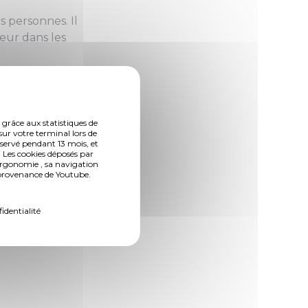
 personnes. Il
eur dans les
ui vise à aider
ère de numérique, à
bâtir un
 grâce aux statistiques de
sur votre terminal lors de
 des avantages de la
nservé pendant 13 mois, et
ées par les
 Les cookies déposés par
ergonomie , sa navigation
les accompagner et
n provenance de Youtube.
fidentialité