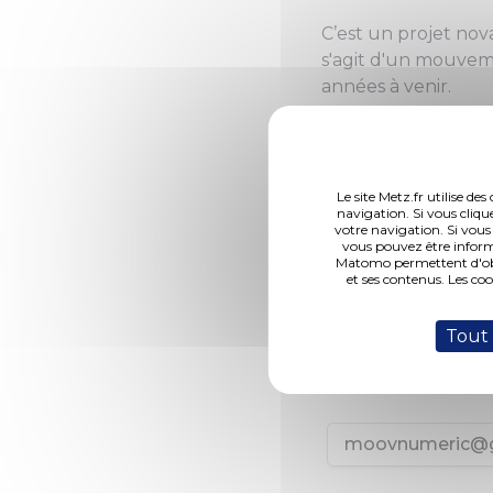
C’est un projet no
s'agit d'un mouveme
années à venir.
Notre vision est de
toutes les personn
s'approprier les te
Le site Metz.fr utilise d
navigation. Si vous cliqu
environnement plus 
votre navigation. Si vous
révolution numériq
vous pouvez être inform
Matomo permettent d'obte
nouvelles technolo
et ses contenus. Les co
essayer d’avoir un 
Tout
Adresse :
103 rue de tivoli
moovnumeric@g