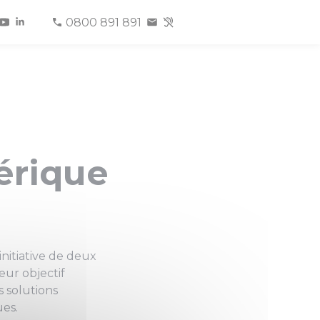
0800 891 891
érique
initiative de deux
eur objectif
 solutions
ues.