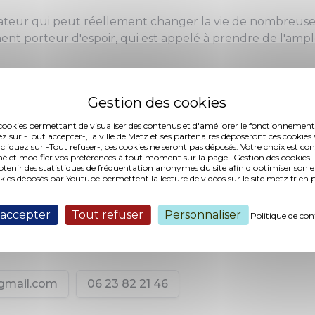
vateur qui peut réellement changer la vie de nombreuses
nt porteur d'espoir, qui est appelé à prendre de l'ampl
 créer un véritable mouvement social et révolutionnaire q
es, même celles qui n'ont aucune connaissance en mati
chnologies modernes. Nous souhaitons ainsi contribuer à 
es cookies permettant de visualiser des contenus et d'améliorer le fonctionnement
ez sur -Tout accepter-, la ville de Metz et ses partenaires déposeront ces cookies 
équitable et plus solidaire, où chacun peut bénéficier
 cliquez sur -Tout refuser-, ces cookies ne seront pas déposés. Votre choix est co
ue Avec l’ère du temps, certaines personnes sont dépass
é et modifier vos préférences à tout moment sur la page -Gestion des cookies-.
nir des statistiques de fréquentation anonymes du site afin d'optimiser son 
gies numériques. C’est pour cela que nous souhaitons 
okies déposés par Youtube permettent la lecture de vidéos sur le site metz.fr e
suivi constant avec ces personnes.
 accepter
Tout refuser
Personnaliser
Politique de con
mail.com
06 23 82 21 46