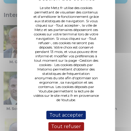
Le site Metz.fr utilise des cookies
permettant de visualiser des contenus
Interventions :
et d'améliorer le fonctionnement grâce
aux statistiques de navigation. Si vous
cliquez sur -Tout accepter-, la ville de
Metz et ses partenaires déposeront ces
cookies sur votre terminal lors de votre
navigation. Si vous cliquez sur -Tout
refuser-, ces cookies ne seront pas
déposés. Votre choix est conservé
pendant 13 mois, et vous pouvez être
informé et modifier vos préférences à
tout moment sur la page -Gestion des
M. Gros
Mme. Kaucic
M. Krausener
cookies-. Les cookies déposés par
Matomo permettent d'obtenir des
statistiques de fréquentation
anonymes du site afin d'optimiser son
ergonomie , sa navigation et ses
contenus. Les cookies déposés par
Youtube permettent la lecture de
vidéos sur le site metz.fr en provenance
de Youtube.
M. Scuderi
Mme. Zimmermann
Mme. Isler Beguin
Tout accepter
Tout refuser