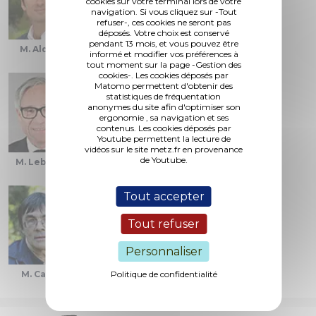
cookies sur votre terminal lors de votre
navigation. Si vous cliquez sur -Tout
refuser-, ces cookies ne seront pas
déposés. Votre choix est conservé
pendant 13 mois, et vous pouvez être
M. Aldrin
Mme. Colin-Oesterlé
M. Gros
informé et modifier vos préférences à
tout moment sur la page -Gestion des
cookies-. Les cookies déposés par
Matomo permettent d'obtenir des
statistiques de fréquentation
anonymes du site afin d'optimiser son
ergonomie , sa navigation et ses
contenus. Les cookies déposés par
Youtube permettent la lecture de
vidéos sur le site metz.fr en provenance
de Youtube.
M. Lebeau
Mme. Nicolas
Mme. Molinet
Tout accepter
Tout refuser
Personnaliser
M. Casin
Mme. Grolet
Politique de confidentialité
M. Gourlot