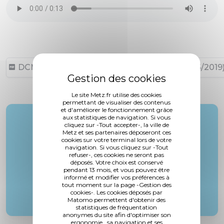
DCM N°19-04-25-33 (90,62 ko, publié le 20/05/2019
Le site Metz.fr utilise des cookies
permettant de visualiser des contenus
et d'améliorer le fonctionnement grâce
aux statistiques de navigation. Si vous
Rapporteur :
cliquez sur -Tout accepter-, la ville de
M. Krausener
Metz et ses partenaires déposeront ces
cookies sur votre terminal lors de votre
navigation. Si vous cliquez sur -Tout
refuser-, ces cookies ne seront pas
déposés. Votre choix est conservé
pendant 13 mois, et vous pouvez être
informé et modifier vos préférences à
tout moment sur la page -Gestion des
cookies-. Les cookies déposés par
Matomo permettent d'obtenir des
statistiques de fréquentation
anonymes du site afin d'optimiser son
ergonomie , sa navigation et ses