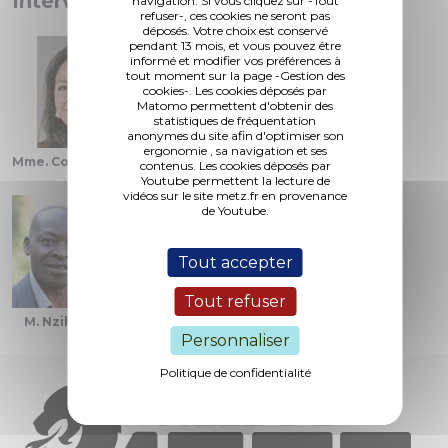
Interventions :
navigation. Si vous cliquez sur -Tout
refuser-, ces cookies ne seront pas
déposés. Votre choix est conservé
pendant 13 mois, et vous pouvez être
informé et modifier vos préférences à
tout moment sur la page -Gestion des
cookies-. Les cookies déposés par
Matomo permettent d'obtenir des
statistiques de fréquentation
anonymes du site afin d'optimiser son
ergonomie , sa navigation et ses
Mme. Colin-Oesterlé
Mme. Kaucic
M. Martalié
contenus. Les cookies déposés par
Youtube permettent la lecture de
vidéos sur le site metz.fr en provenance
de Youtube.
Tout accepter
Tout refuser
M. Nzihou
Mme. Migaud
Mme. Singer
Personnaliser
Politique de confidentialité