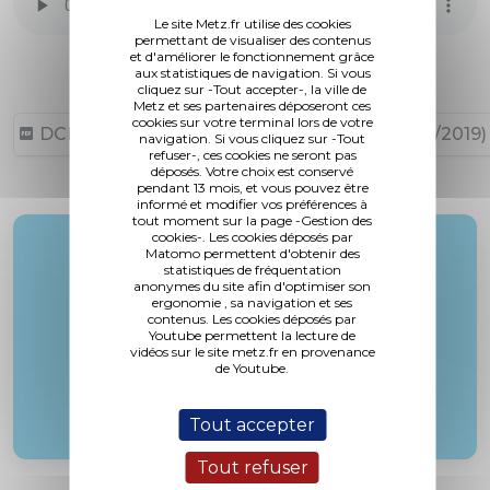
Le site Metz.fr utilise des cookies
permettant de visualiser des contenus
et d'améliorer le fonctionnement grâce
aux statistiques de navigation. Si vous
cliquez sur -Tout accepter-, la ville de
Metz et ses partenaires déposeront ces
cookies sur votre terminal lors de votre
DCM N°19-07-04-18 (92,76 ko, publié le 25/07/2019)
navigation. Si vous cliquez sur -Tout
refuser-, ces cookies ne seront pas
déposés. Votre choix est conservé
pendant 13 mois, et vous pouvez être
informé et modifier vos préférences à
tout moment sur la page -Gestion des
cookies-. Les cookies déposés par
Rapporteur :
Matomo permettent d'obtenir des
statistiques de fréquentation
Mme. Riblet
anonymes du site afin d'optimiser son
ergonomie , sa navigation et ses
contenus. Les cookies déposés par
Youtube permettent la lecture de
vidéos sur le site metz.fr en provenance
de Youtube.
Tout accepter
Tout refuser