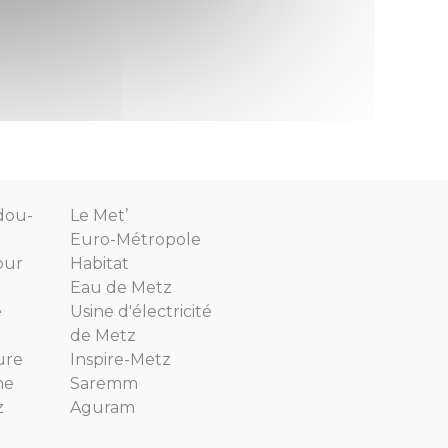
dou-
Le Met’
Euro-Métropole
our
Habitat
Eau de Metz
e
Usine d'électricité
de Metz
ure
Inspire-Metz
ne
Saremm
z
Aguram