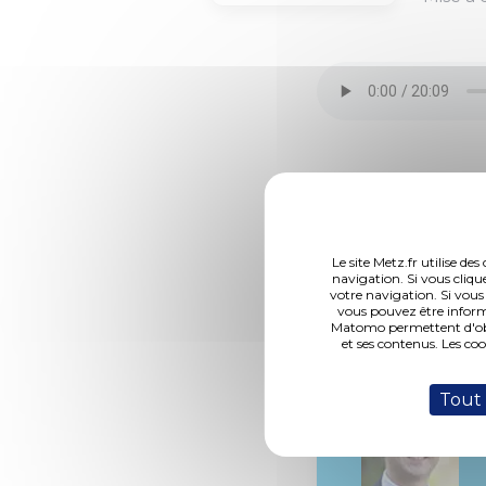
DCM N°19-10-31-7
Le site Metz.fr utilise d
navigation. Si vous cliqu
votre navigation. Si vous
vous pouvez être inform
Rapporteur :
Matomo permettent d'obte
et ses contenus. Les co
M. Koenig
Tout