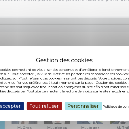
 (217,40 ko, publié le 13/11/2019)
es cookies permettant de visualiser des contenus et d'améliorer le fonctionnement
ez sur -Tout accepter-, la ville de Metz et ses partenaires déposeront ces cookies 
 cliquez sur -Tout refuser-, ces cookies ne seront pas déposés. Votre choix est co
Interventions :
é et modifier vos préférences à tout moment sur la page -Gestion des cookies-.
nir des statistiques de fréquentation anonymes du site afin d'optimiser son 
okies déposés par Youtube permettent la lecture de vidéos sur le site metz.fr e
 accepter
Tout refuser
Personnaliser
Politique de con
M. Gros
M. Lebeau
M. Lioger
M. Thi