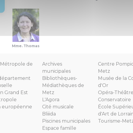
Mme. Thomas
Métropole de
Archives
Centre Pompi
municipales
Metz
département
Bibliothèques-
Musée de la C
selle
Médiathèques de
d'Or
n Grand Est
Metz
Opéra-Théâtr
tropole
L'Agora
Conservatoire
n européenne
Cité musicale
École Supérie
Bliiida
d'Art de Lorrai
Piscines municipales
Tourisme-Met
Espace famille