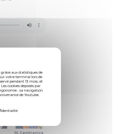
 grâce aux statistiques de
sur votre terminal lors de
nservé pendant 13 mois, et
 Les cookies déposés par
ergonomie , sa navigation
n provenance de Youtube.
fidentialité
l
M. Cambianica