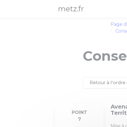
Panneau de gestion des cookies
metz.fr
Page d
Conse
Consei
Retour à l'ordre 
Avena
Terri
POINT
7
Mise à 