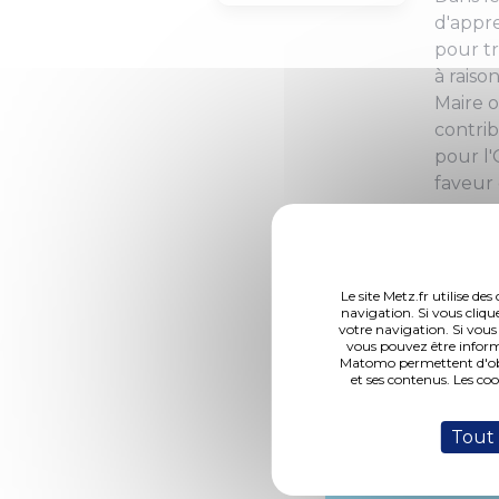
d'appr
pour tr
à raiso
Maire o
contrib
pour l'
faveur
Le site Metz.fr utilise d
navigation. Si vous cliqu
votre navigation. Si vous
vous pouvez être inform
Matomo permettent d'obte
et ses contenus. Les co
DCM N°19-12-19-1
Tout