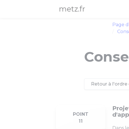
Panneau de gestion des cookies
metz.fr
Page d
Conse
Consei
Retour à l'ordre 
Proje
d'app
POINT
11
Dans le