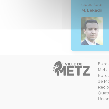
Rapporteur :
M. Lekadir
Euro-
Metz
Euro
de Mo
Regio
Quat
Unio