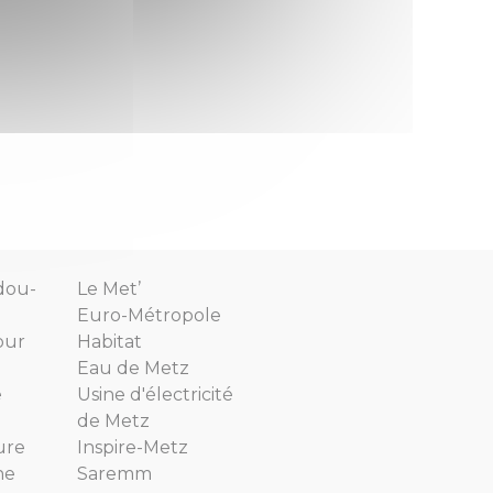
dou-
Le Met’
Euro-Métropole
our
Habitat
Eau de Metz
e
Usine d'électricité
de Metz
ure
Inspire-Metz
ne
Saremm