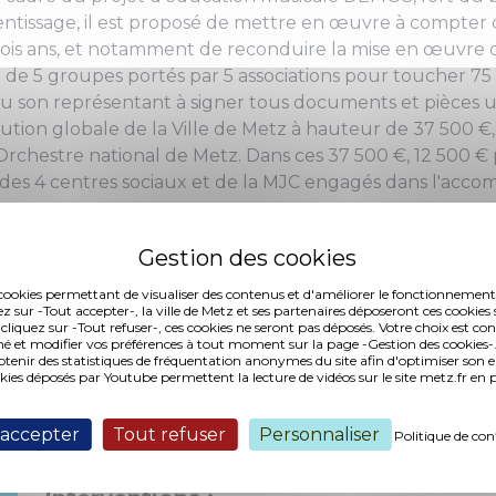
entissage, il est proposé de mettre en œuvre à compter
ois ans, et notamment de reconduire la mise en œuvre du
n de 5 groupes portés par 5 associations pour toucher 7
u son représentant à signer tous documents et pièces uti
ution globale de la Ville de Metz à hauteur de 37 500 €
Orchestre national de Metz. Dans ces 37 500 €, 12 500 
 des 4 centres sociaux et de la MJC engagés dans l'acc
es cookies permettant de visualiser des contenus et d'améliorer le fonctionnement
ez sur -Tout accepter-, la ville de Metz et ses partenaires déposeront ces cookies 
 cliquez sur -Tout refuser-, ces cookies ne seront pas déposés. Votre choix est co
é et modifier vos préférences à tout moment sur la page -Gestion des cookies-.
nir des statistiques de fréquentation anonymes du site afin d'optimiser son 
okies déposés par Youtube permettent la lecture de vidéos sur le site metz.fr e
1 (2,52 Mo, publié le 30/12/2019)
 accepter
Tout refuser
Personnaliser
Politique de con