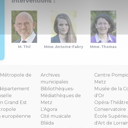
Interventions :
M. Thil
Mme. Antoine-Fabry
Mme. Thomas
Métropole de
Archives
Centre Pompi
municipales
Metz
département
Bibliothèques-
Musée de la C
selle
Médiathèques de
d'Or
n Grand Est
Metz
Opéra-Théâtr
tropole
L'Agora
Conservatoire
n européenne
Cité musicale
École Supérie
Bliiida
d'Art de Lorrai