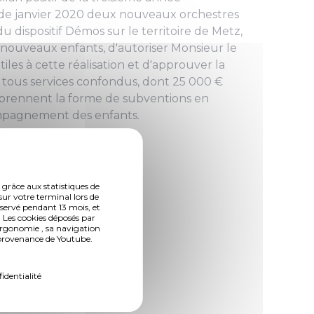
 de janvier 2020 deux nouveaux orchestres
 dispositif Démos sur le territoire de Metz,
5 nouveaux enfants, d'autoriser Monsieur le
les à cette réalisation et d'approuver la
, tous services confondus, dont 25 000 €
€ prennent la forme de subventions en
ompagnement des enfants.
 grâce aux statistiques de
sur votre terminal lors de
nservé pendant 13 mois, et
 Les cookies déposés par
ergonomie , sa navigation
n provenance de Youtube.
fidentialité