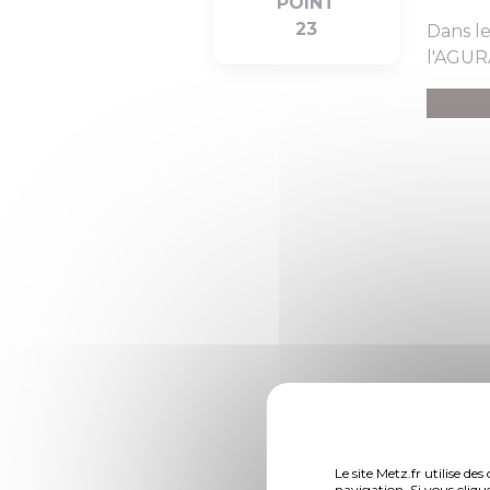
POINT
23
Dans le
l'AGUR
Le site Metz.fr utilise d
navigation. Si vous cliqu