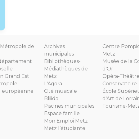
Métropole de
Archives
Centre Pompi
municipales
Metz
département
Bibliothèques-
Musée de la C
selle
Médiathèques de
d'Or
n Grand Est
Metz
Opéra-Théâtr
tropole
L'Agora
Conservatoire
n européenne
Cité musicale
École Supérie
Bliiida
d'Art de Lorrai
Piscines municipales
Tourisme-Met
Espace famille
Mon Emploi Metz
Metz l’étudiante