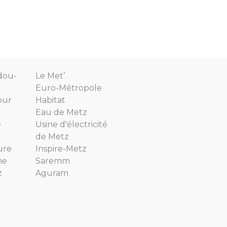
dou-
Le Met’
Euro-Métropole
our
Habitat
Eau de Metz
e
Usine d'électricité
de Metz
ure
Inspire-Metz
ne
Saremm
z
Aguram