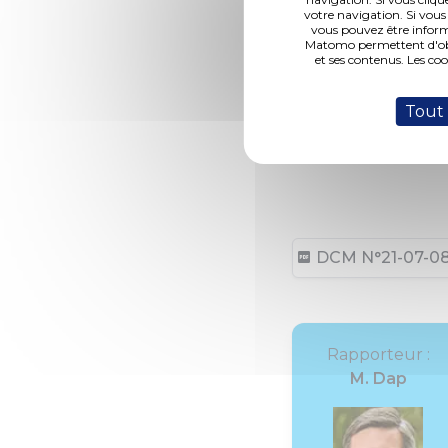
votre navigation. Si vous
vous pouvez être inform
Matomo permettent d'obte
et ses contenus. Les co
Tout
DCM N°21-07-08-
Rapporteur :
M. Dap