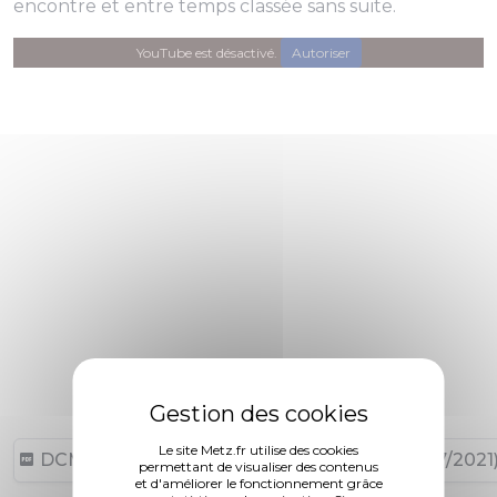
encontre et entre temps classée sans suite.
YouTube est désactivé.
Autoriser
Le site Metz.fr utilise des cookies
DCM N°21-07-08-28 (70,97 ko, publié le 22/07/2021
permettant de visualiser des contenus
et d'améliorer le fonctionnement grâce