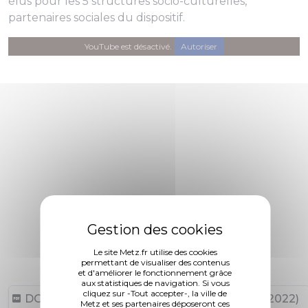
élus pour les 5 structures socio-culturelles,
partenaires sociales du dispositif.
YouTube est désactivé.
Autoriser
Le site Metz.fr utilise des cookies
permettant de visualiser des contenus
et d'améliorer le fonctionnement grâce
aux statistiques de navigation. Si vous
cliquez sur -Tout accepter-, la ville de
DCM N°22-01-27-7 (77,73 ko, publié le 27/01/2022)
Metz et ses partenaires déposeront ces