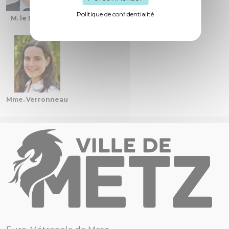
Politique de confidentialité
M. le Maire
M. Laloux
M. Roques
Mme. Verronneau