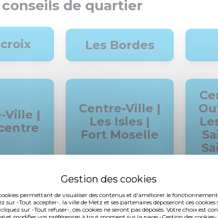
 conseils de quartier
croix
Les Bordes
Cen
Centre-Ville |
Out
Ville |
Les Isles |
Le
centre
Fort Moselle
Sa
Sa
t-Les-
es cookies permettant de visualiser des contenus et d'améliorer le fonctionnement
Grange-aux-
ez sur -Tout accepter-, la ville de Metz et ses partenaires déposeront ces cookies 
ts |
 cliquez sur -Tout refuser-, ces cookies ne seront pas déposés. Votre choix est co
Bois | Grigy |
é et modifier vos préférences à tout moment sur la page -Gestion des cookies-.