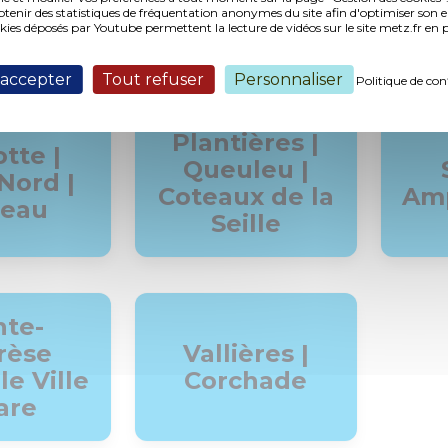
tre
nir des statistiques de fréquentation anonymes du site afin d'optimiser son 
Technopôle
okies déposés par Youtube permettent la lecture de vidéos sur le site metz.fr e
nes
 accepter
Tout refuser
Personnaliser
Politique de con
Plantières |
tte |
Queuleu |
Nord |
Coteaux de la
Amp
leau
Seille
nte-
rèse
Vallières |
e Ville
Corchade
are