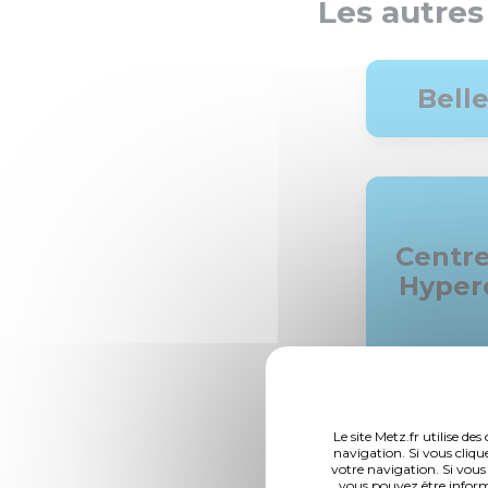
Les autres
Belle
Centre-
Hyper
Devan
Le site Metz.fr utilise d
navigation. Si vous cliqu
Pon
votre navigation. Si vous
vous pouvez être inform