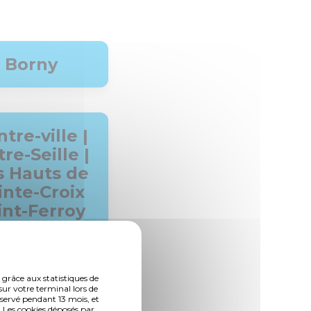
Borny
tre-ville |
re-Seille |
s Hauts de
inte-Croix
int-Ferroy
 grâce aux statistiques de
sur votre terminal lors de
nservé pendant 13 mois, et
Magny
 Les cookies déposés par