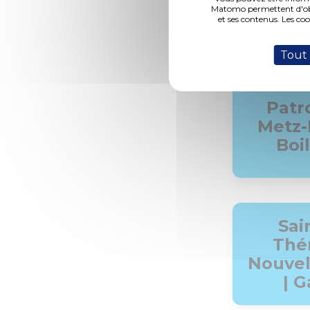
Qua
Matomo permettent d'obte
et ses contenus. Les co
Bor
Tout
Patro
Metz-
Boi
Sai
Thé
Nouvell
| G