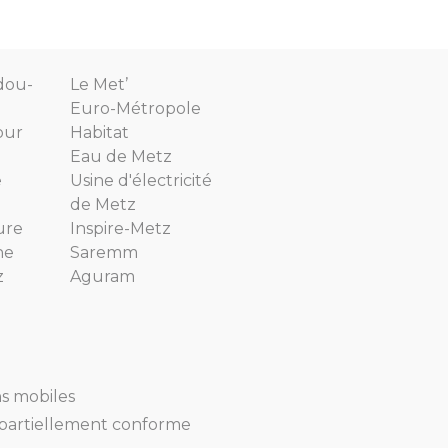
dou-
Le Met’
Euro-Métropole
our
Habitat
Eau de Metz
e
Usine d'électricité
de Metz
ure
Inspire-Metz
ne
Saremm
z
Aguram
ns mobiles
 : partiellement conforme