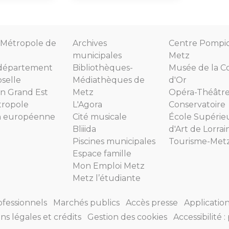
Métropole de
Archives
Centre Pompi
municipales
Metz
département
Bibliothèques-
Musée de la C
selle
Médiathèques de
d'Or
n Grand Est
Metz
Opéra-Théâtr
tropole
L'Agora
Conservatoire
n européenne
Cité musicale
École Supérie
Bliiida
d'Art de Lorrai
Piscines municipales
Tourisme-Met
Espace famille
Mon Emploi Metz
Metz l’étudiante
ofessionnels
Marchés publics
Accès presse
Applicatio
ns légales et crédits
Gestion des cookies
Accessibilité