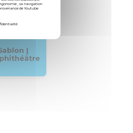
ergonomie , sa navigation
n provenance de Youtube.
fidentialité
Sablon |
hithéâtre