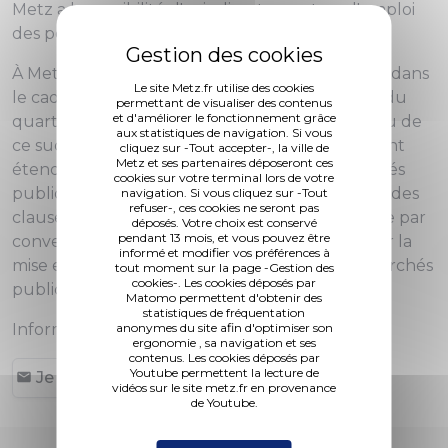
Metz a la possibilité d'agir directement sur l'emploi
des personnes en situation difficile.
À Metz, 302 personnes ont accédé à un emploi dans
Le site Metz.fr utilise des cookies
le cadre des opérations de rénovation urbaine du
permettant de visualiser des contenus
et d'améliorer le fonctionnement grâce
quartier de Borny engagées depuis 2005. Au vu de
aux statistiques de navigation. Si vous
ce succès, la Ville de Metz et Metz Métropole ont
cliquez sur -Tout accepter-, la ville de
Metz et ses partenaires déposeront ces
étendu les clauses d’insertion à d’autres marchés
cookies sur votre terminal lors de votre
publics. En 2011, un poste de chargé de mission des
navigation. Si vous cliquez sur -Tout
refuser-, ces cookies ne seront pas
clauses sociales mutualisé avec Metz Métropole par
déposés. Votre choix est conservé
pendant 13 mois, et vous pouvez être
conventionnement a été créé pour développer la
informé et modifier vos préférences à
mise en œuvre des clauses sociales dans les marchés
tout moment sur la page -Gestion des
cookies-. Les cookies déposés par
publics de la ville et de l'agglomération.
Matomo permettent d'obtenir des
statistiques de fréquentation
anonymes du site afin d'optimiser son
Information :
Service Metz Emploi Insertion
.
ergonomie , sa navigation et ses
contenus. Les cookies déposés par
Youtube permettent la lecture de
Je postule !
vidéos sur le site metz.fr en provenance
de Youtube.