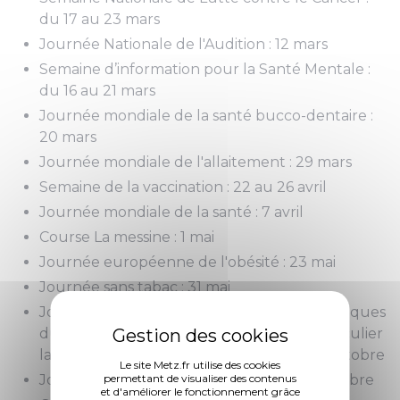
du 17 au 23 mars
Journée Nationale de l'Audition : 12 mars
Semaine d’information pour la Santé Mentale :
du 16 au 21 mars
Journée mondiale de la santé bucco-dentaire :
20 mars
Journée mondiale de l'allaitement : 29 mars
Semaine de la vaccination : 22 au 26 avril
Journée mondiale de la santé : 7 avril
Course La messine : 1 mai
Journée européenne de l'obésité : 23 mai
Journée sans tabac : 31 mai
Journée nationale des DYS (troubles spécifiques
du langage et des apprentissages, en particulier
la dyslexie, la dysphasie, la dyspraxie) : 10 octobre
Le site Metz.fr utilise des cookies
Journée mondiale de l’alimentation: 16 octobre
permettant de visualiser des contenus
et d'améliorer le fonctionnement grâce