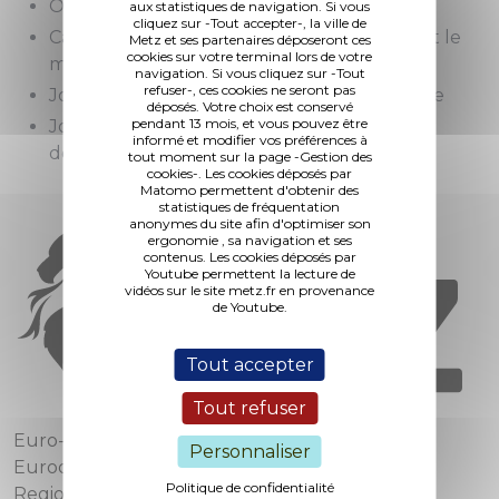
Octobre rose : tout le mois d'octobre
aux statistiques de navigation. Si vous
cliquez sur -Tout accepter-, la ville de
Campagne nationale Moi(s) sans tabac : tout le
Metz et ses partenaires déposeront ces
cookies sur votre terminal lors de votre
mois de novembre
navigation. Si vous cliquez sur -Tout
refuser-, ces cookies ne seront pas
Journée Mondiale du Diabète : 14 novembre
déposés. Votre choix est conservé
pendant 13 mois, et vous pouvez être
Journée mondiale de lutte contre le Sida : 1
informé et modifier vos préférences à
décembre
tout moment sur la page -Gestion des
cookies-. Les cookies déposés par
Matomo permettent d'obtenir des
statistiques de fréquentation
anonymes du site afin d'optimiser son
ergonomie , sa navigation et ses
contenus. Les cookies déposés par
Youtube permettent la lecture de
vidéos sur le site metz.fr en provenance
de Youtube.
Tout accepter
Tout refuser
Euro-Métropole de Metz
Personnaliser
Eurodépartement de Moselle
Politique de confidentialité
Region Grand Est