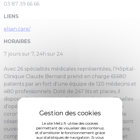
03 87 39 66 66
LIENS
elsan.care/
HORAIRES
7 jours sur 7, 24h sur 24
Avec 26 spécialités médicales représentées, l’Hôpital-
Clinique Claude Bernard prend en charge 65680
patients par an fort d'une équipe de 120 médecins et
480 professionnels. Doté de 247 lits et places, il
dispose d'un important plateau technique : 12 salles
d’opération, 5 salles d’accouchement, 2 salles de
coronarographie, 2 salles d'endoscopies, 1 salle de
césarienne. Ses services d'urgence et SOS main sont
Le site Metz.fr utilise des cookies
permettant de visualiser des contenus
ouverts 24h sur 24, 7 jours sur 7. Son offre de soins
et d'améliorer le fonctionnement grâce
complète s'articule autour de multiples filières et
aux statistiques de navigation. Si vous