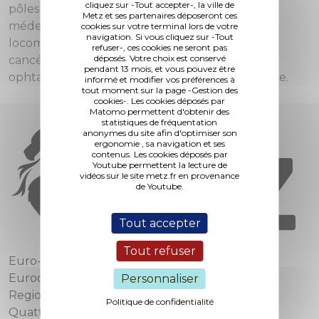
cliquez sur -Tout accepter-, la ville de
pôles d'excellence : maternité, chirurgie et
Metz et ses partenaires déposeront ces
médecine cardio-vasculaires, de l'appareil
cookies sur votre terminal lors de votre
navigation. Si vous cliquez sur -Tout
locomoteur, uro-digestives, gastro-entérologie,
refuser-, ces cookies ne seront pas
déposés. Votre choix est conservé
cancérologie, gynécologie, pneumologie, ORL,
pendant 13 mois, et vous pouvez être
ophtalmologie, chirurgie plastique et esthétique.
informé et modifier vos préférences à
tout moment sur la page -Gestion des
cookies-. Les cookies déposés par
Matomo permettent d'obtenir des
statistiques de fréquentation
anonymes du site afin d'optimiser son
ergonomie , sa navigation et ses
contenus. Les cookies déposés par
Youtube permettent la lecture de
vidéos sur le site metz.fr en provenance
de Youtube.
Tout accepter
Tout refuser
Euro-Métropole de Metz
Eurodépartement de Moselle
Personnaliser
Region Grand Est
Politique de confidentialité
Quattropole