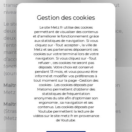
transport de Metz Métropole, dont 27 bus à haut
niveau de service METTIS.
Le site est complètement autonome. Outre ces
Le site Metz.fr utilise des cookies
deux édifices, y sont construits une station-service,
permettant de visualiser des contenus
et d'améliorer le fonctionnement grâce
deux stations de lavage et un bâtiment dédié à
aux statistiques de navigation. Si vous
l’entretien du mobilier urbain. Le centre de
cliquez sur -Tout accepter-, la ville de
Metz et ses partenaires déposeront ces
maintenance et de remisage est en mesure
cookies sur votre terminal lors de votre
navigation. Si vous cliquez sur -Tout
d’accueillir les 468 employés nécessaires au bon
refuser-, ces cookies ne seront pas
fonctionnement du service.
déposés. Votre choix est conservé
pendant 13 mois, et vous pouvez être
(source Metz Métropole)
informé et modifier vos préférences à
tout moment sur la page -Gestion des
Maître d’ouvrage
cookies-. Les cookies déposés par
Communauté d’agglomération
Matomo permettent d'obtenir des
Metz Métropole
statistiques de fréquentation
anonymes du site afin d'optimiser son
ergonomie , sa navigation et ses
Maîtrise d’oeuvre
Architectes Denu et Paradon
contenus. Les cookies déposés par
(Strasbourg) et bureau d’études BEAI Ingénieries
Youtube permettent la lecture de
vidéos sur le site metz.fr en provenance
(Metz)
de Youtube.