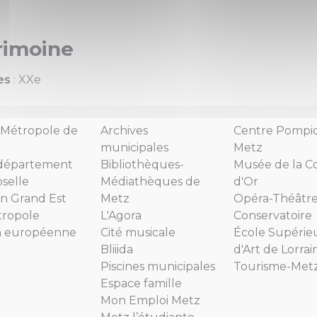
rimoine
es
: XXe
Métropole de
Archives
Centre Pompi
municipales
Metz
département
Bibliothèques-
Musée de la C
selle
Médiathèques de
d'Or
n Grand Est
Metz
Opéra-Théâtr
tropole
L'Agora
Conservatoire
n européenne
Cité musicale
École Supérie
Bliiida
d'Art de Lorrai
Piscines municipales
Tourisme-Met
Espace famille
Mon Emploi Metz