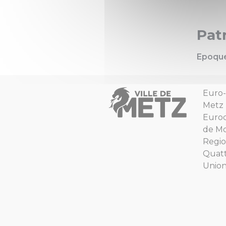
Pat
Epoqu
Euro-
Metz
Euro
de Mo
Regio
Quat
Unio