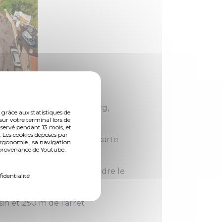
en direction de Luxembourg,
 grâce aux statistiques de
sur votre terminal lors de
nservé pendant 13 mois, et
 Les cookies déposés par
oser son vélo grâce à la carte
ergonomie , sa navigation
n provenance de Youtube.
 Met permettent de rejoindre le
fidentialité
tz Nord, et vice-versa.
sin et 250 m de l'arrêt