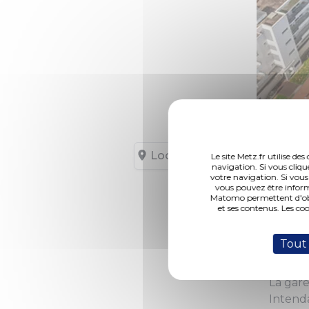
Chaque 
Localisation
Le site Metz.fr utilise d
Thionvi
navigation. Si vous cliqu
votre navigation. Si vous
vous pouvez être inform
Un loca
Matomo permettent d'obte
et ses contenus. Les co
SimpliC
Les bor
Tout
centre-
La gare
Intenda