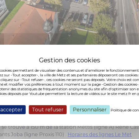
jour, la gare de Metz-Nord est desservie par 45 trains 
es cookies permettant de visualiser des contenus et d'améliorer le fonctionnement
lle et Metz.
ez sur -Tout accepter-, la ville de Metz et ses partenaires déposeront ces cookies 
 cliquez sur -Tout refuser-, ces cookies ne seront pas déposés. Votre choix est co
é et modifier vos préférences à tout moment sur la page -Gestion des cookies-.
l à vélo sécurisé, sous une arche du pont, permet de dép
nir des statistiques de fréquentation anonymes du site afin d'optimiser son 
okies déposés par Youtube permettent la lecture de vidéos sur le site metz.fr e
ités.
nes de validation des tickets de bus et abonnements Le
 accepter
Tout refuser
Personnaliser
Politique de con
ville en train en moins de 5 minutes depuis la gare de Me
 se trouve à 150 m de la station Mettis (ligne A) René Cas
nts Joba (ligne Proxis 110) .
Horaires des lignes Le Met