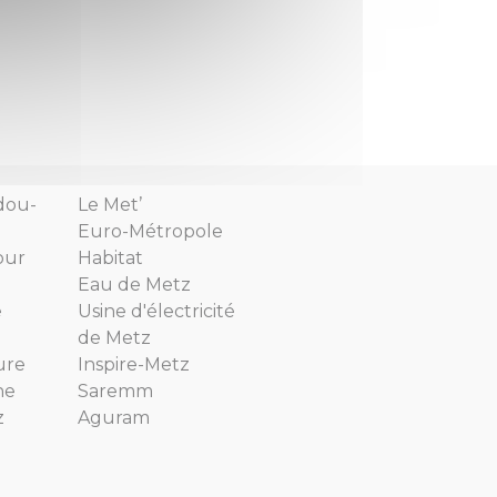
dou-
Le Met’
Euro-Métropole
our
Habitat
Eau de Metz
e
Usine d'électricité
de Metz
ure
Inspire-Metz
ne
Saremm
z
Aguram