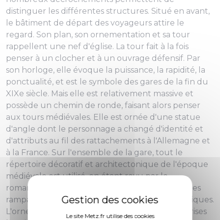
distinguer les différentes structures. Situé en avant,
le bâtiment de départ des voyageurs attire le
regard. Son plan, son ornementation et sa tour
rappellent une nef d'église. La tour fait à la fois
penser à un clocher et à un ouvrage défensif. Par
son horloge, elle évoque la puissance, la rapidité, la
ponctualité, et est le symbole des gares de la fin du
XIXe siècle. Mais elle est relativement massive et
possède un chemin de ronde, faisant alors penser
aux tours médiévales. Elle est ornée d'une statue
d'angle dont le personnage a changé d'identité et
d'attributs au fil des rattachements à l'Allemagne et
à la France. Sur l'ensemble de la gare, tout le
répertoire décoratif et architectonique de l'époque
médiévale est utilisé, en étant revu par le
romantisme du XIXe siècle : bossages et arcatures
rampantes, arcs en plein cintre, chapiteaux cubiques.
L'ornementation évoque à de nombreuses reprises
Le site Metz.fr utilise des cookies