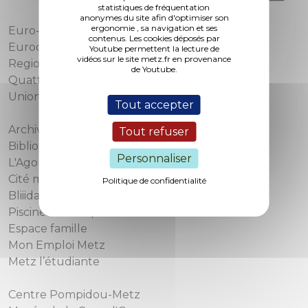
statistiques de fréquentation
anonymes du site afin d'optimiser son
ergonomie , sa navigation et ses
Euro-Métropole de Metz
contenus. Les cookies déposés par
Eurodépartement de Moselle
Youtube permettent la lecture de
vidéos sur le site metz.fr en provenance
Region Grand Est
de Youtube.
Quattropole
Union européenne
Tout accepter
Archives municipales
Tout refuser
Bibliothèques-Médiathèques de Metz
Personnaliser
L'Agora
Cité musicale
Politique de confidentialité
Bliiida
Piscines municipales
Espace famille
Mon Emploi Metz
Metz l’étudiante
Centre Pompidou-Metz