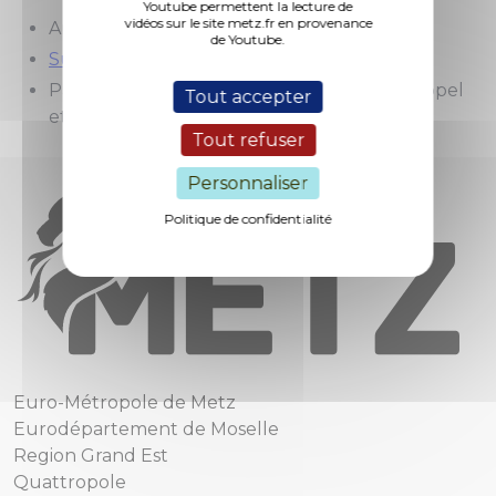
Youtube permettent la lecture de
vidéos sur le site metz.fr en provenance
Au guichet de votre mairie de quartier
de Youtube.
Sur internet
Par téléphone : AlloMairie
0 800 891 891
(appel
Tout accepter
et service gratuit)
Tout refuser
Personnaliser
Politique de confidentialité
Euro-Métropole de Metz
Eurodépartement de Moselle
Region Grand Est
Quattropole