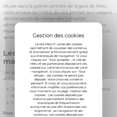
Située dans la galerie centrale de la gare de Metz,
cette annexe de l’Hôtel de ville permet aux usagers
des transports de réaliser des formalités
administratives avant ou après leurs trajets et aux
Messins résidant dans le quartier de bénéficier d’un
service de proximité.
Le site Metz.fr utilise des cookies
permettant de visualiser des contenus
Les services dans votre
et d'améliorer le fonctionnement grâce
aux statistiques de navigation. Si vous
mairie annexe
cliquez sur -Tout accepter-, la ville de
Metz et ses partenaires déposeront ces
cookies sur votre terminal lors de votre
navigation. Si vous cliquez sur -Tout
Les agents de votre mairie annexe en gare vous
refuser-, ces cookies ne seront pas
accueillent sur rendez-vous pour :
déposés. Votre choix est conservé
pendant 13 mois, et vous pouvez être
informé et modifier vos préférences à
Dépôt de demande et retrait de passeport ainsi
tout moment sur la page -Gestion des
que de carte nationale d’identité
cookies-. Les cookies déposés par
Matomo permettent d'obtenir des
Certification de l'identité numérique
statistiques de fréquentation
anonymes du site afin d'optimiser son
ergonomie , sa navigation et ses
Pour prendre rendez-vous
:
contenus. Les cookies déposés par