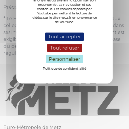
anonymes du site afin d'optimiser son
ergonomie , sa navigation et ses
Précision légende photo
contenus. Les cookies déposés par
Youtube permettent la lecture de
vidéos sur le site metz.fr en provenance
* Le Fonds de Compensation de la TVA permet aux
de Youtube.
collectivités de récupérer la TVA versée à l'Etat dans
ses investissements. La Taxe locale d'Equipement est
Tout accepter
exigible sur la construction immobilière, sur la base
du permis de construire ou lors de leur
Tout refuser
régularisation.
Personnaliser
Politique de confidentialité
Euro-Métropole de Metz