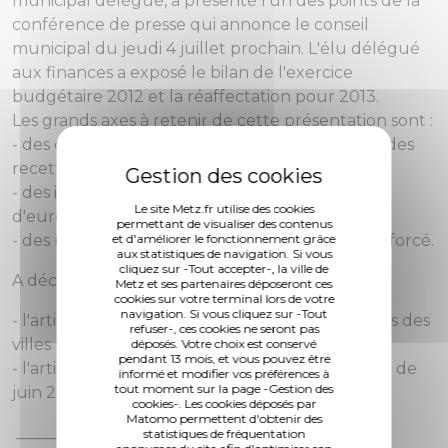
municipal délégué, a présenté l'un des points de la
conférence de presse qui annonce le conseil
municipal du jeudi 4 juillet prochain. L'élu délégué
aux finances a exposé le bilan de l'exercice
budgétaire 2012 et la réaffectation pour 2013.
Les grands axes à retenir de cette présentation sont :
- des efforts d’organisation et une optimisation des
recettes ;
- des investissements importants (268 millions
Le site Metz.fr utilise des cookies
d'euros investis en 6 ans) ;
permettant de visualiser des contenus
et d'améliorer le fonctionnement grâce
- des ratios financiers sains et un patrimoine renforcé.
aux statistiques de navigation. Si vous
cliquez sur -Tout accepter-, la ville de
A découvrir aussi :
Metz et ses partenaires déposeront ces
cookies sur votre terminal lors de votre
navigation. Si vous cliquez sur -Tout
- l'article du magazine "
Le Point
" sur le palmarès des
refuser-, ces cookies ne seront pas
villes les mieux gérées de France
déposés. Votre choix est conservé
pendant 13 mois, et vous pouvez être
- l'article de "
Metz
M
ag
" sur les finances (édition de
informé et modifier vos préférences à
tout moment sur la page -Gestion des
juin 2013 en page 28).
cookies-. Les cookies déposés par
Matomo permettent d'obtenir des
___________________
statistiques de fréquentation