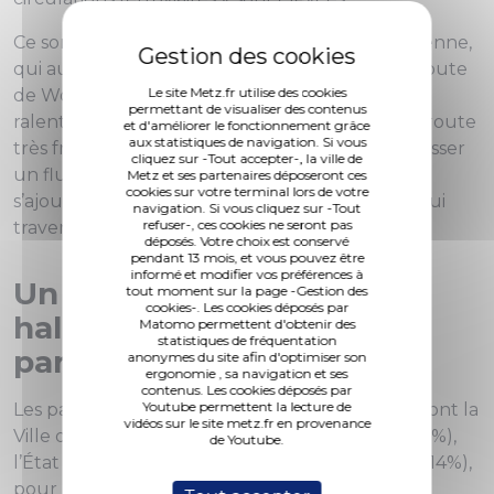
Ce sont pas moins de 70 trains par jour en moyenne,
qui auront coupé la circulation routière de la route
Le site Metz.fr utilise des cookies
de Woippy jusqu’à ce jeudi 28 novembre,
permettant de visualiser des contenus
ralentissant la circulation des usagers de cette route
et d'améliorer le fonctionnement grâce
aux statistiques de navigation. Si vous
très fréquentée. En effet, le carrefour voyait passer
cliquez sur -Tout accepter-, la ville de
un flux de 19 500 véhicules par jour, auxquels
Metz et ses partenaires déposeront ces
cookies sur votre terminal lors de votre
s’ajoutaient les nombreux piétons et cyclistes qui
navigation. Si vous cliquez sur -Tout
refuser-, ces cookies ne seront pas
traversaient les voies quotidiennement.
déposés. Votre choix est conservé
pendant 13 mois, et vous pouvez être
informé et modifier vos préférences à
Un chantier de longue
tout moment sur la page -Gestion des
cookies-. Les cookies déposés par
haleine porté par 4
Matomo permettent d'obtenir des
statistiques de fréquentation
partenaires
anonymes du site afin d'optimiser son
ergonomie , sa navigation et ses
contenus. Les cookies déposés par
Youtube permettent la lecture de
Les partenaires financiers de cet ouvrage que sont la
vidéos sur le site metz.fr en provenance
Ville de Metz (36%), Réseau Ferré de France (25%),
de Youtube.
l’État (25%) et le Conseil Général de la Moselle (14%),
pour un coût total de 14,2 M€ HT, ont voulu