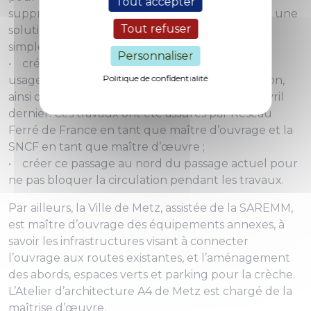
Tout accepter
supprimer tout risque d’accident, en proposant une
Tout refuser
solution technique fondée sur deux principes
simples :
Personnaliser
• créer un passage sous les voies pour tous les
Politique de confidentialité
usagers, ce qui implique des travaux d’excavation,
ainsi que la création d’un pont-rail, posé le 28 avril
dernier. Ces travaux ont été assurés par Réseau
Ferré de France en tant que maître d’ouvrage et la
SNCF en tant que maître d’œuvre ;
• créer ce passage au nord du passage actuel pour
ne pas bloquer la circulation pendant les travaux.
Par ailleurs, la Ville de Metz, assistée de la SAREMM,
est maître d’ouvrage des équipements annexes, à
savoir les infrastructures visant à connecter
l’ouvrage aux routes existantes, et l’aménagement
des abords, espaces verts et parking pour la crèche.
L’Atelier d’architecture A4 de Metz est chargé de la
maîtrise d’œuvre.