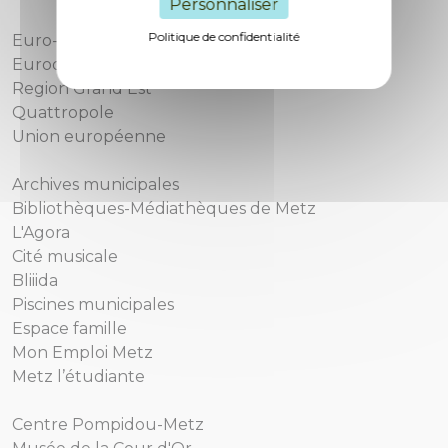
Personnaliser
Politique de confidentialité
Euro-Métropole de Metz
Eurodépartement de Moselle
Region Grand Est
Quattropole
Union européenne
Archives municipales
Bibliothèques-Médiathèques de Metz
L'Agora
Cité musicale
Bliiida
Piscines municipales
Espace famille
Mon Emploi Metz
Metz l’étudiante
Centre Pompidou-Metz