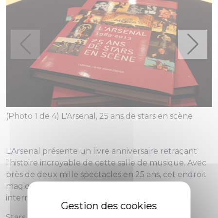
(
(Photo 1 de 4) L'Arsenal, 25 ans de stars en scène
L'Arsenal présente un livre anniversaire retraçant
l'histoire incroyable de cette salle de musique. Avec
près de deux mille spectacles en 25 ans, cet endroit
magique a accueilli les plus grands artistes
internationaux.
Stars incontestées de la danse, des musiques