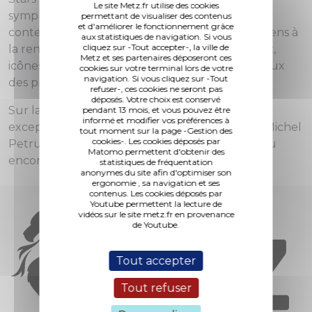
Le site Metz.fr utilise des cookies
symphoniques, baroque, de chambre et
permettant de visualiser des contenus
et d'améliorer le fonctionnement grâce
contemporaine; grandes voix du lyrique, musiciens à
aux statistiques de navigation. Si vous
cliquez sur -Tout accepter-, la ville de
la renommée planétaire du classique et du jazz,
Metz et ses partenaires déposeront ces
icônes des musiques du monde, chefs prestigieux
cookies sur votre terminal lors de votre
navigation. Si vous cliquez sur -Tout
des plus grands orchestres…
refuser-, ces cookies ne seront pas
déposés. Votre choix est conservé
Sur la scène de cette salle à l'acoustique
pendant 13 mois, et vous pouvez être
informé et modifier vos préférences à
exceptionnelle se sont produits, entre autres, Michel
tout moment sur la page -Gestion des
cookies-. Les cookies déposés par
Petrucciani, Barbara Hendricks, Cesaria Evora ou
Matomo permettent d'obtenir des
encore Ray Charles.
statistiques de fréquentation
anonymes du site afin d'optimiser son
ergonomie , sa navigation et ses
contenus. Les cookies déposés par
Youtube permettent la lecture de
vidéos sur le site metz.fr en provenance
de Youtube.
Tout accepter
Tout refuser