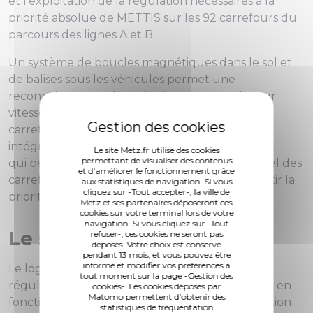
et l'exploitation de la régulation nécessaires à la
priorité absolue de METTIS sur les 92 carrefours du
parcours des lignes A et B.
Un système de boucles magnétiques dans le sol et
de balises sous les véhicules permet une
reconnaissance précise des bus METTIS, de leur
vitesse et de leur position à l'approche des
carrefours. Ces nouveaux équipements sont
intégrés au système préexistant Gertrude,
Le site Metz.fr utilise des cookies
permettant de visualiser des contenus
qui permet une gestion optimisée en temps réel des
et d'améliorer le fonctionnement grâce
carrefours, préalable indispensable pour garantir la
aux statistiques de navigation. Si vous
cliquez sur -Tout accepter-, la ville de
priorité absolue des véhicules METTIS.
Metz et ses partenaires déposeront ces
cookies sur votre terminal lors de votre
navigation. Si vous cliquez sur -Tout
Le système Gertrude
refuser-, ces cookies ne seront pas
déposés. Votre choix est conservé
pendant 13 mois, et vous pouvez être
informé et modifier vos préférences à
Le logiciel Gertrude (Gestion électronique de
tout moment sur la page -Gestion des
régulation en temps réel pour l'urbanisme), est en
cookies-. Les cookies déposés par
Matomo permettent d'obtenir des
fonction à Metz depuis 1992. Il permet une gestion
statistiques de fréquentation