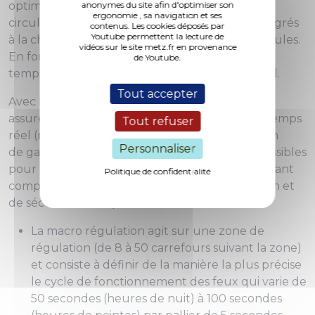
anonymes du site afin d'optimiser son
optimale des feux, donc des flux de
ergonomie , sa navigation et ses
circulation, grâce à des milliers de capteurs intégrés
contenus. Les cookies déposés par
Youtube permettent la lecture de
à la chaussée et détectent le passage des véhicules.
vidéos sur le site metz.fr en provenance
En fonction des flux détectés, la répartition des
de Youtube.
temps de "feu vert" est organisée en temps réel.
Tout accepter
Avec l'arrivée de METTIS, Gertrude s'adapte et
assure la mise en application des principes du temps
Tout refuser
réel (macro et micro-régulation centralisée) afin
Personnaliser
de garantir les meilleurs temps de parcours possibles
pour les automobilistes et pour METTIS, en tenant
Politique de confidentialité
compte des paramètres de vitesse, de saturation et
de sécurité des déplacements aux carrefours.
La macro régulation agit sur une zone de
régulation (de 8 à 50 carrefours suivant la zone)
et consiste à définir de la manière la plus précise
le cycle de fonctionnement des feux qui varie de
50 secondes (heures de nuit) à 100 secondes