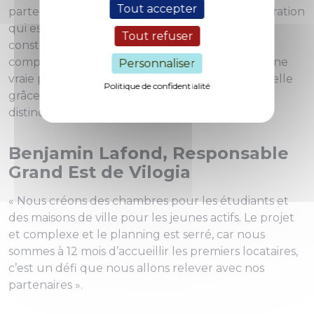
Tout accepter
partenariale avec tous les acteurs de cette opération
qui est emblématique pour Logiest. Nous
Tout refuser
construisonts 114 logements qui viendront
compléter l’offre sur le quartier des îles, avec une
Personnaliser
vraie possibilité de mixité sociale et générationnelle
Politique de confidentialité
grâce à des logements adaptés à tous, sans
distinction ».
Benjamin Lafond, Responsable
Grand Est de Vilogia
« Nous créons des chambres pour les étudiants et
des maisons de ville pour les jeunes actifs. Le projet
et complexe et le planning est serré, car nous
sommes à 12 mois d’accueillir les premiers locataires,
c’est un défi que nous allons relever avec nos
partenaires ».