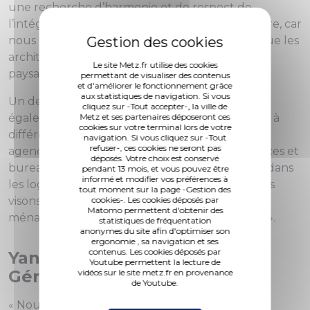
une recherche d’harmonie et de respect de
l’intégrité des bâtiments. La dimension paysagère, car
nous créons un front bâti devant la rivière et que les
architectes l’ont conçu comme un élément du
Le site Metz.fr utilise des cookies
paysage.
permettant de visualiser des contenus
et d'améliorer le fonctionnement grâce
aux statistiques de navigation. Si vous
Un des grands enjeux de cette opération est
cliquez sur -Tout accepter-, la ville de
également de parvenir à trouver des équilibres à
Metz et ses partenaires déposeront ces
cookies sur votre terminal lors de votre
différents niveaux. Au niveau des fonctions, en
navigation. Si vous cliquez sur -Tout
refuser-, ces cookies ne seront pas
agençant intelligemment logements, commerces et
déposés. Votre choix est conservé
bureaux. Au niveaux des degrés de prestation dans
pendant 13 mois, et vous pouvez être
informé et modifier vos préférences à
les logements. Au niveaux des publics que nous
tout moment sur la page -Gestion des
visons, qui sont multiples : étudiants, jeunes
cookies-. Les cookies déposés par
Matomo permettent d'obtenir des
ménages, ménages avec enfants, séniors, etc … ».
statistiques de fréquentation
anonymes du site afin d'optimiser son
ergonomie , sa navigation et ses
contenus. Les cookies déposés par
Yann Chevalier, Directeur
Youtube permettent la lecture de
Général de Logiest
vidéos sur le site metz.fr en provenance
de Youtube.
« Nous sommes dans un véritable démarche