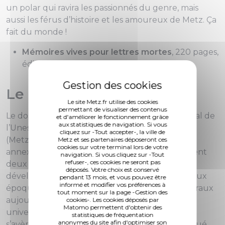
un polar qui ravira les passionnés du genre, mais
aussi les férus d’histoire et les amoureux de Metz. Ça
fait du monde !
Mémoires vives pour lettres mortes
, 220 pages,
éditions des Paraiges, 17 euros
Le chaînon manquant
Le site Metz.fr utilise des cookies
permettant de visualiser des contenus
Le dossier de candidature au patrimoine mondial de
et d'améliorer le fonctionnement grâce
aux statistiques de navigation. Si vous
l’Unesco le souligne avec acuité : le XVIIIe siècle
cliquez sur -Tout accepter-, la ville de
(
Metz royale
) puis, de 1871 à 1918, la première
Metz et ses partenaires déposeront ces
cookies sur votre terminal lors de votre
annexion allemande (
Metz impériale
) constituent
navigation. Si vous cliquez sur -Tout
refuser-, ces cookies ne seront pas
deux périodes majeures dans l’histoire du
déposés. Votre choix est conservé
développement de la ville. Au regard de ces deux
pendant 13 mois, et vous pouvez être
informé et modifier vos préférences à
époques ayant doté Metz de joyaux architecturaux
tout moment sur la page -Gestion des
aujourd’hui en lice pour une reconnaissance
cookies-. Les cookies déposés par
Matomo permettent d'obtenir des
universelle,
l’héritage de l’entre-deux guerres
statistiques de fréquentation
anonymes du site afin d'optimiser son
s’avère méconnu, sinon négligé, bien que marqué