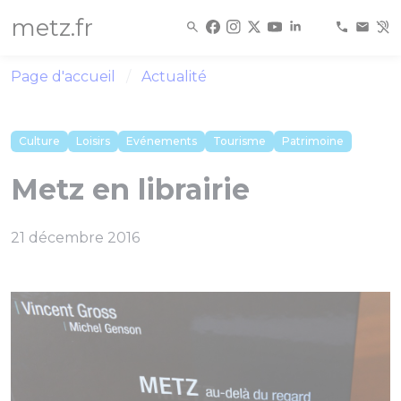
Panneau de gestion des cookies
metz.fr
Page d'accueil
Actualité
Culture
Loisirs
Evénements
Tourisme
Patrimoine
Metz en librairie
21 décembre 2016