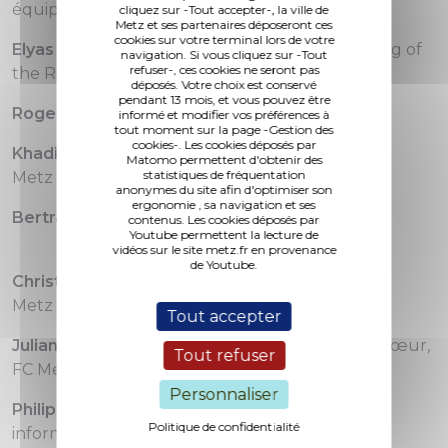
équipe de France de handball féminine
cliquez sur -Tout accepter-, la ville de
Metz et ses partenaires déposeront ces
cookies sur votre terminal lors de votre
Elyas Tepeli,
organisateur de manifestation, King of
navigation. Si vous cliquez sur -Tout
refuser-, ces cookies ne seront pas
the Ring
déposés. Votre choix est conservé
pendant 13 mois, et vous pouvez être
Roger Lesaulnier,
bénévolat – longévité, A2M
informé et modifier vos préférences à
tout moment sur la page -Gestion des
cookies-. Les cookies déposés par
Khadija Battahar,
bénévolat – jeunes, ESAP
Matomo permettent d'obtenir des
statistiques de fréquentation
Metz
anonymes du site afin d'optimiser son
ergonomie , sa navigation et ses
Bertrand Hozé,
bénévolat – présidents, A2M
contenus. Les cookies déposés par
Youtube permettent la lecture de
vidéos sur le site metz.fr en provenance
de Youtube.
Christian Tisserand,
encadrant, Boxing club de
Metz
Tout accepter
Julianne Gathrat et Héloïse Mansuy,
coup de cœur,
Tout refuser
FC Metz
Personnaliser
Philippe Courqueux,
entreprise, Cora
Politique de confidentialité
informatique