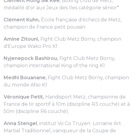
Clément Hong Sik Kee
, Boxing club de Metz,
médaillé d'or aux Jeux des Iles catégorie sénior*
Clément Kuhn,
École française d'échecs de Metz,
champion de France petit poussin
Amine Zitouni,
Fight Club Metz Borny, champion
d'Europe Wako Pro K1
Nyjenepock Bashirou,
Fight Club Metz Borny,
champion international King of the ring K1
Medhi Bouanane,
Fight Club Metz Borny, champion
du monde Afso K1
Véronique Petit,
Handisport Metz, championne de
France de tir sportif à 10m (discipline R3 couché) et à
50m (discipline R6 couché).
Anna Stengel
, institut Vo Co Truyen Lorraine Art
Martial Traditionnel, vainqueur de la Coupe de