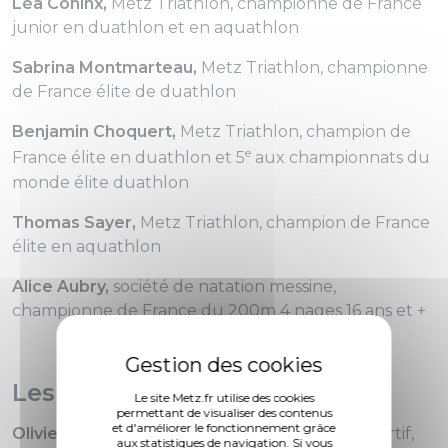
Léa Coninx,
Metz Triathlon, championne de France
junior en duathlon et en aquathlon
Sabrina Montmarteau,
Metz Triathlon, championne
de France élite de duathlon
Benjamin Choquert,
Metz Triathlon, champion de
e
France élite en duathlon et 5
aux championnats du
monde élite duathlon
Thomas Sayer,
Metz Triathlon, champion de France
élite en aquathlon
Alice Aubry,
société de natation messine,
championne de France du 200m 4 nages 16 ans et +
Les acteurs du sport messin
Le site Metz.fr utilise des cookies
permettant de visualiser des contenus
et d'améliorer le fonctionnement grâce
Olivier Krumbholz,
personnalité du monde sportif,
aux statistiques de navigation. Si vous