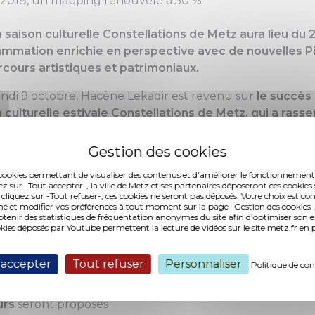
n 2018, un mapping renouvelé à 50 %
a saison culturelle Constellations de Metz aura lieu du 2
mmation enrichie en perspective avec de nouvelles P
cours artistiques et patrimoniaux.
undi 9 octobre, Hacène Lekadir est revenu sur
le succès 
n culturelle estivale Constellations de Metz, qui a ras
u long des 112 jours d'événements et des 400 rendez-vo
ière "
festive et populaire, créative et innovante, active e
ante
", comme l'a souligné l'adjoint au maire chargé de la
es cookies permettant de visualiser des contenus et d'améliorer le fonctionnement
ante, donc : c'est pourquoi Constellations de Metz se
ez sur -Tout accepter-, la ville de Metz et ses partenaires déposeront ces cookies 
 cliquez sur -Tout refuser-, ces cookies ne seront pas déposés. Votre choix est co
i en 2018, du 28 juin au 16 septembre.
é et modifier vos préférences à tout moment sur la page -Gestion des cookies-.
nir des statistiques de fréquentation anonymes du site afin d'optimiser son 
 bien sûr d'une programmation en cours d'élaboration, H
okies déposés par Youtube permettent la lecture de vidéos sur le site metz.fr e
z-vous avec la presse pour dévoiler quelques pistes et pe
estir et à imaginer ; de nouvelles Pierres numériques, de
 accepter
Tout refuser
Personnaliser
Politique de con
 la Comédie ; de nouveaux parcours artistiques et patrim
urs
seront proposés :