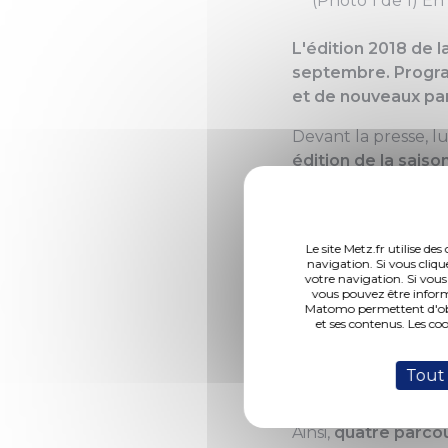
(Photo 1 de 1) E
L'édition 2018 de l
septembre. Progra
et de nouveaux par
Devant la presse, l
édition de la saiso
spectateurs
tout a
proposés. Une prem
attractive et inspir
Le site Metz.fr utilise d
première encourage
navigation. Si vous cliqu
votre navigation. Si vous
renouvelé et enrich
vous pouvez être inform
Matomo permettent d'obte
Sans tout dévoiler
et ses contenus. Les co
profité de ce rende
nouveaux lieux à inv
Tout
Croix aux Iles et à
Ainsi,
quatre parco