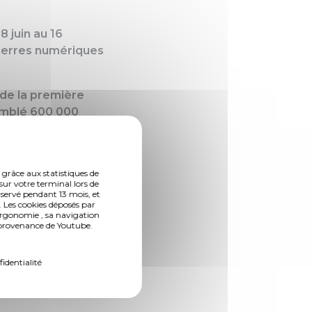
8 juin au 16
ierres numériques
de la première
semblé 600 000
us artistiques
t fédératrice,
 Culture. Une
 grâce aux statistiques de
ra évidemment
sur votre terminal lors de
nservé pendant 13 mois, et
 Les cookies déposés par
ergonomie , sa navigation
acène Lekadir a
n provenance de Youtube.
rspectives : "
De
 la colline Sainte-
fidentialité
oniaux
."