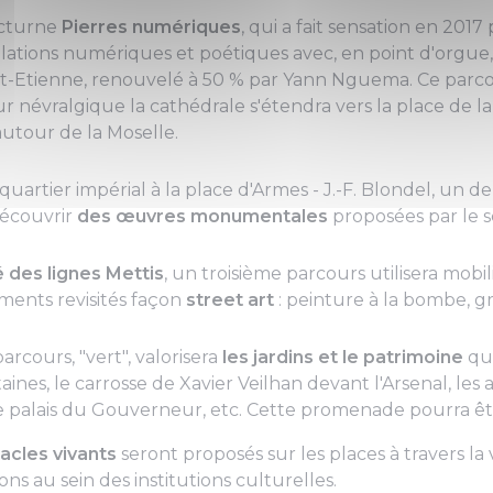
octurne
Pierres numériques
, qui a fait sensation en 201
llations numériques et poétiques avec, en point d'orgue,
nt-Etienne, renouvelé à 50 % par Yann Nguema. Ce parco
 névralgique la cathédrale s'étendra vers la place de l
utour de la Moselle.
uartier impérial à la place d'Armes - J.-F. Blondel, un 
écouvrir
des œuvres monumentales
proposées par le 
é des lignes Mettis
, un troisième parcours utilisera mobil
ments revisités façon
street art
: peinture à la bombe, gr
rcours, "vert", valorisera
les jardins et le patrimoine
qu'
taines, le carrosse de Xavier Veilhan devant l'Arsenal, les
 palais du Gouverneur, etc. Cette promenade pourra être
acles vivants
seront proposés sur les places à travers la 
ns au sein des institutions culturelles.