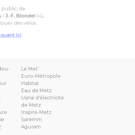
 public, de
- J.-F. Blondel
où,
louer des vélos.
quant ici
dou-
Le Met’
Euro-Métropole
our
Habitat
Eau de Metz
e
Usine d'électricité
de Metz
ure
Inspire-Metz
ne
Saremm
z
Aguram