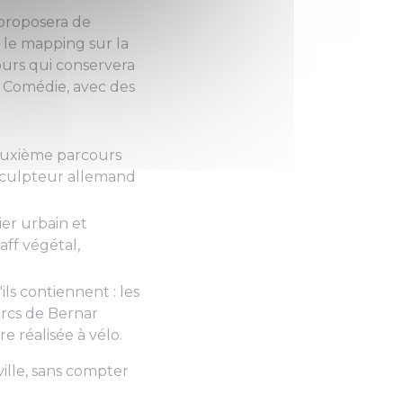
7 proposera de
 le mapping sur la
urs qui conservera
a Comédie, avec des
deuxième parcours
sculpteur allemand
ier urbain et
aff végétal,
ils contiennent : les
 arcs de Bernar
 réalisée à vélo.
ville, sans compter