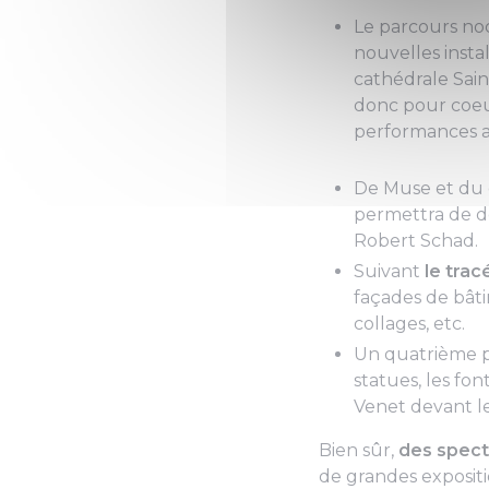
Le parcours n
nouvelles insta
cathédrale Sai
donc pour coeur
performances a
De Muse et du q
permettra de d
Robert Schad.
Suivant
le trac
façades de bâti
collages, etc.
Un quatrième pa
statues, les fon
Venet devant le
Bien sûr,
des spect
de grandes expositio