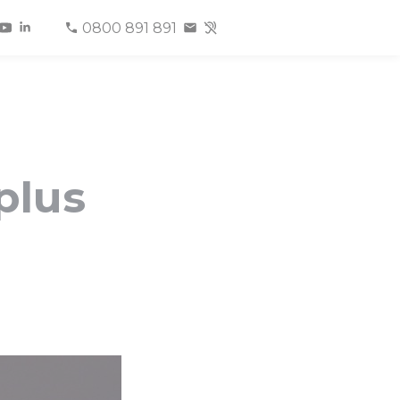
0800 891 891
plus