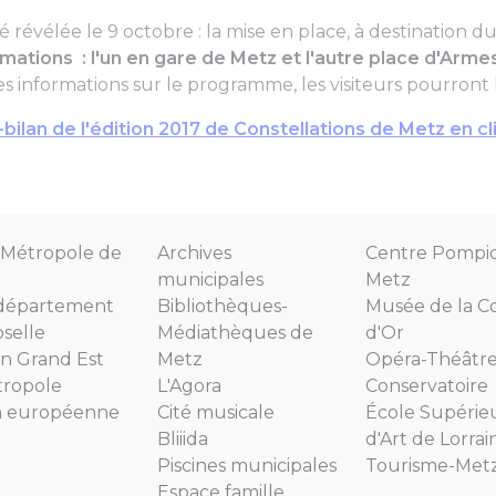
révélée le 9 octobre : la mise en place, à destination du
mations : l'un en gare de Metz et l'autre place d'Armes 
es informations sur le programme, les visiteurs pourront 
bilan de l'édition 2017 de Constellations de Metz en cli
Métropole de
Archives
Centre Pompi
municipales
Metz
département
Bibliothèques-
Musée de la C
selle
Médiathèques de
d'Or
n Grand Est
Metz
Opéra-Théâtr
tropole
L'Agora
Conservatoire
n européenne
Cité musicale
École Supérie
Bliiida
d'Art de Lorrai
Piscines municipales
Tourisme-Met
Espace famille