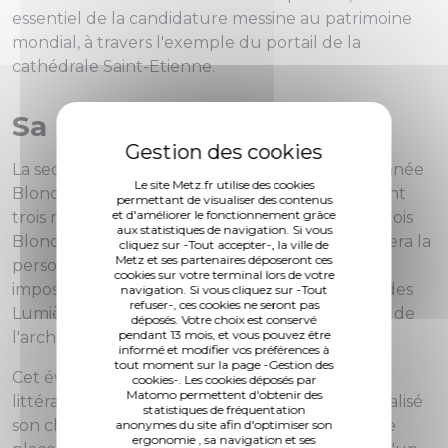
essentiel de la candidature messine au patrimoine
mondial, à travers l'exemple du portail de la
cathédrale Saint-Etienne.
Sa place à Metz
La seconde exposition programmée en cette année
Le site Metz.fr utilise des cookies
Blondel occupera la galerie de l'Arsenal, pendant
permettant de visualiser des contenus
et d'améliorer le fonctionnement grâce
trois mois, du 12 avril au 13 juillet.
Jacques-François
aux statistiques de navigation. Si vous
Blondel, architecte des Lumières à Metz
, dévoilera la
cliquez sur -Tout accepter-, la ville de
Metz et ses partenaires déposeront ces
personnalité exceptionnelle de Blondel, son
cookies sur votre terminal lors de votre
imposante stature intellectuelle dans le siècle des
navigation. Si vous cliquez sur -Tout
refuser-, ces cookies ne seront pas
Lumières et, par-delà, dans l'histoire universelle de
déposés. Votre choix est conservé
pendant 13 mois, et vous pouvez être
l'architecture.
informé et modifier vos préférences à
tout moment sur la page -Gestion des
Cet événement trouve toute sa place à Metz,
cookies-. Les cookies déposés par
Matomo permettent d'obtenir des
littéralement, puisque c'est ici que Blondel a réalisé
statistiques de fréquentation
son chef d'oeuvre : un remarquable système de
anonymes du site afin d'optimiser son
ergonomie , sa navigation et ses