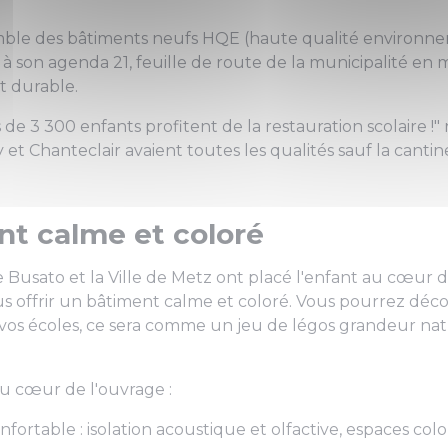
semble des bâtiments neufs HQE (haute qualité environne
son agenda 21, feuille de route de la municipalité en 
 durable.
s de 3 300 enfants profitent de la restauration scolaire !
"
et Chanteclair avaient toutes les qualités sauf la cantin
t calme et coloré
 Busato et la Ville de Metz ont placé l'enfant au cœur de
ous offrir un bâtiment calme et coloré. Vous pourrez déco
 vos écoles, ce sera comme un jeu de légos grandeur nat
au cœur de l'ouvrage :
fortable : isolation acoustique et olfactive, espaces colo