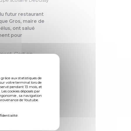
oupe scolaire Debussy
(Photo 2 de 5) Pose de la
du futur restaurant
que Gros, maire de
élus, ont salué
ment pour
ment. C'est en
re le périscolaire du
e pierre. Le
rchemin et les
 grâce aux statistiques de
'histoire
" a expliqué
sur votre terminal lors de
nservé pendant 13 mois, et
 Les cookies déposés par
ergonomie , sa navigation
n provenance de Youtube.
bénéficieront d'un
iscolaire. Cette
fidentialité
ur les enfants