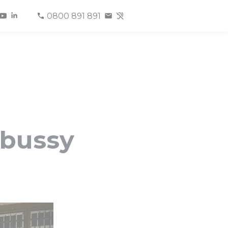
0800 891 891
ebussy