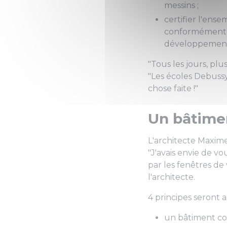
messins ;
certifier l'en
conformément à 
développement
"
Tous les jours, plu
"
Les écoles Debussy 
chose faite !
"
Un bâtimen
L'architecte Maxime
"
J'avais envie de v
par les fenêtres de
l'architecte.
4 principes seront 
un bâtiment con