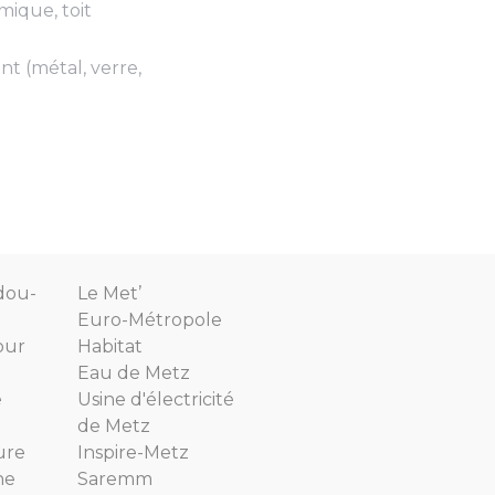
mique, toit
nt (métal, verre,
dou-
Le Met’
Euro-Métropole
our
Habitat
Eau de Metz
e
Usine d'électricité
de Metz
ure
Inspire-Metz
ne
Saremm