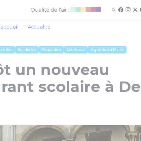
Qualité de l'air :
'accueil
Actualité
es iles
Solidarité
Education
Jeunesse
Agenda du Maire
ôt un nouveau
rant scolaire à D