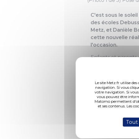
(Photo 1 de 5) Pose 
C'est sous le solei
des écoles Debussy
Metz, et Danièle B
cette nouvelle réa
l'occasion.
Enfants et parents
chansons préparées p
soir, que les enfan
cylindre de cuivre,
Le site Metz.fr utilise d
dessins des enfants 
navigation. Si vous cliqu
votre navigation. Si vous
le maire aux enfant
vous pouvez être inform
Matomo permettent d'obte
et ses contenus. Les co
er
Au 1
trimestre 201
nouveau bâtiment et
Tout
construction s'insc
développer l'of