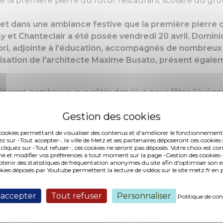
de la première pierre du futur restaurant scolaire du gr
l et dans une ambiance festive que la première pierre 
 et Chanteclair a été posée vendredi 20 avril. Domini
ori, adjointe à l'éducation, accompagnés de nombreux 
lisation de l'architecte Maxime Busato, présent égale
 étaient nombreux aux côtés des élus pour fêter l'événe
ar les deux écoles et l'association Arc-en-Ciel, qui assu
ts ont accompagné le maire dans la pose de cette premièr
 abritant une pièce de monnaie, le journal du jour, le pa
es cookies permettant de visualiser des contenus et d'améliorer le fonctionnement
de l'école, a ainsi été déposé sur le chantier pour "
faire l
ez sur -Tout accepter-, la ville de Metz et ses partenaires déposeront ces cookies 
 cliquez sur -Tout refuser-, ces cookies ne seront pas déposés. Votre choix est co
s.
é et modifier vos préférences à tout moment sur la page -Gestion des cookies-.
nir des statistiques de fréquentation anonymes du site afin d'optimiser son 
okies déposés par Youtube permettent la lecture de vidéos sur le site metz.fr e
9, les enfants des écoles Claude Debussy et Chanteclair 
 de préaux pour la restauration scolaire et l'accueil pér
 accepter
Tout refuser
Personnaliser
rit dans deux démarches portées par la Ville de Metz :
Politique de con
fre de restauration scolaire et d'espaces périscolaires po