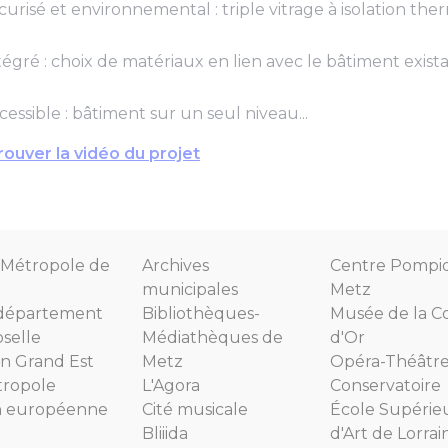
urisé et environnemental : triple vitrage à isolation ther
égré : choix de matériaux en lien avec le bâtiment exista
essible : bâtiment sur un seul niveau...
trouver la vidéo du projet
Métropole de
Archives
Centre Pompi
municipales
Metz
département
Bibliothèques-
Musée de la C
selle
Médiathèques de
d'Or
n Grand Est
Metz
Opéra-Théâtr
tropole
L'Agora
Conservatoire
n européenne
Cité musicale
École Supérie
Bliiida
d'Art de Lorrai