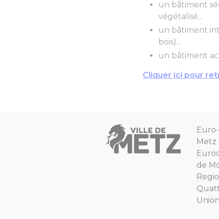
un bâtiment séc
végétalisé...
un bâtiment int
bois)...
un bâtiment acc
Cliquer ici pour re
Euro-
Metz
Euro
de Mo
Regio
Quat
Unio