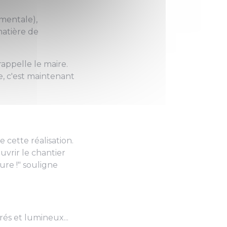
mentale),
matière de
 rappelle le maire.
e, c'est maintenant
 cette réalisation.
uvrir le chantier
ure !
" souligne
rés et lumineux...