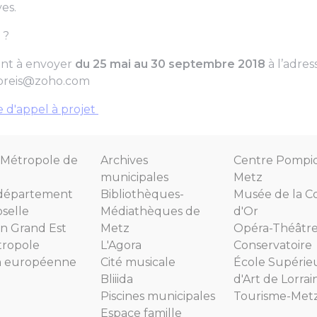
es.
 ?
ont à envoyer
du 25 mai au 30 septembre 2018
à l’adres
preis@zoho.com
e d'appel à projet
Métropole de
Archives
Centre Pompi
municipales
Metz
département
Bibliothèques-
Musée de la C
selle
Médiathèques de
d'Or
n Grand Est
Metz
Opéra-Théâtr
tropole
L'Agora
Conservatoire
n européenne
Cité musicale
École Supérie
Bliiida
d'Art de Lorrai
Piscines municipales
Tourisme-Met
Espace famille