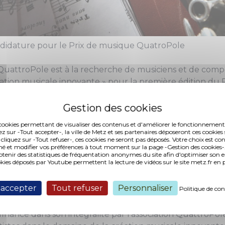
andidature pour le Prix de musique QuatroPole
 QuattroPole est à la recherche de musiciens et de comp
ation musicale innovante » pour la première édition du
ra lieu au printemps 2019 à Trèves.
vant inspiré du Prix d’art Robert Schuman
es cookies permettant de visualiser des contenus et d'améliorer le fonctionnement
ez sur -Tout accepter-, la ville de Metz et ses partenaires déposeront ces cookies 
mbourg, Metz, Sarrebruck et Trèves coopèrent au sein d
 cliquez sur -Tout refuser-, ces cookies ne seront pas déposés. Votre choix est co
 d’une forte diversité culturelle. Dans leur différence e
é et modifier vos préférences à tout moment sur la page -Gestion des cookies-.
nir des statistiques de fréquentation anonymes du site afin d'optimiser son 
s scènes culturelles locales des quatre villes ont le pot
okies déposés par Youtube permettent la lecture de vidéos sur le site metz.fr e
ppartenance commune à la Grande Région et à l’intégr
 accepter
Tout refuser
Personnaliser
Politique de con
la mise en réseau transfrontalière des scènes culturelle
troPole organise la première édition du Prix de musique
financé dans son intégralité par l’association QuattroPol