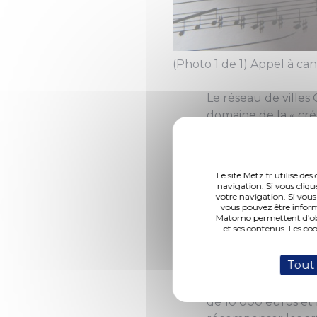
(Photo 1 de 1) Appel à c
Le réseau de villes
domaine de la « cré
QuattroPole, qui au
Un évènement inno
Le site Metz.fr utilise d
navigation. Si vous cliqu
Les villes de Luxe
votre navigation. Si vous
frontalière marquée
vous pouvez être inform
Matomo permettent d'obte
complémentarité, le
et ses contenus. Les co
à un sentiment d’a
Tout
Afin de promouvoir 
quatre villes, Quat
de 10 000 euros et 