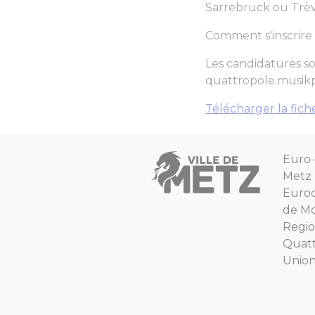
Sarrebruck ou Trèv
Comment s'inscrire
Les candidatures s
quattropole.musik
Télécharger la fich
Euro-
Metz
Euro
de Mo
Regio
Quat
Unio