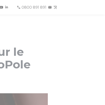
0800 891 891
r le
oPole