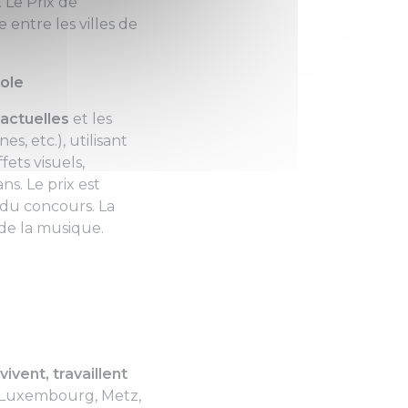
 Le Prix de
 entre les villes de
ole
actuelles
et les
, etc.), utilisant
ets visuels,
s. Le prix est
du concours. La
de la musique.
vivent, travaillent
e Luxembourg, Metz,