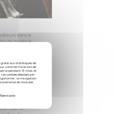
ositeurs dans le
 Prix de musique
 grâce aux statistiques de
sur votre terminal lors de
’une région
nservé pendant 13 mois, et
t leur
 Les cookies déposés par
ergonomie , sa navigation
entiel de contribuer
n provenance de Youtube.
ation européenne.
fidentialité
s locales des
 QuattroPole, doté
e, en vue de