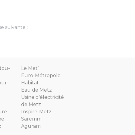
se suivante :
dou-
Le Met’
Euro-Métropole
our
Habitat
Eau de Metz
e
Usine d'électricité
de Metz
ure
Inspire-Metz
ne
Saremm
z
Aguram