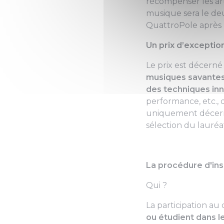
récompenser les art
musique sera le deux
QuattroPole après 
Un prix d’excepti
Le prix est décerné
musiques savante
des techniques in
performance, etc., 
uniquement décerné
sélection du lauréa
La procédure d'ins
Qui ?
La participation au
ou étudient dans le