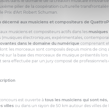
istes dans le domaine de la création musicale innovante.
ième pilier de la coopération culturelle transfrontalière
le Prix d'Art Robert Schuman.
on décerné aux musiciens et compositeurs de QuattroP
 aux musiciens et compositeurs actifs dans les
musiques 
s
(musiques électroniques, expérimentales, contemporaines
novantes dans le domaine du numérique
comprenant eff
dont les morceaux sont composés depuis moins de cinq an
 sur la base des morceaux de musique présentés lors 
t sera effectuée par un jury composé de professionnels 
cription
 concours est ouverte à
tous les musiciens qui sont nés, 
s villes
ou dans un rayon de 50 km autour des villes d