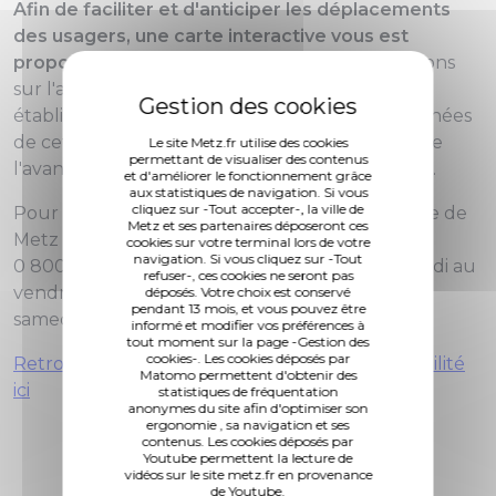
Afin de faciliter et d'anticiper les déplacements
des usagers, une carte interactive vous est
proposée.
Elle permet d'obtenir des informations
sur l'accessibilité de premier niveau de chaque
établissement (entrées des bâtiments). Les données
de cette carte évolueront au fur et à mesure de
Le site Metz.fr utilise des cookies
permettant de visualiser des contenus
l'avancée des travaux programmés dans l'Ad'AP.
et d'améliorer le fonctionnement grâce
aux statistiques de navigation. Si vous
cliquez sur -Tout accepter-, la ville de
Pour tout renseignement, les services de la Ville de
Metz et ses partenaires déposeront ces
Metz sont à votre disposition via Allo Mairie
cookies sur votre terminal lors de votre
navigation. Si vous cliquez sur -Tout
0 800 891 891 (appel et service gratuits), du lundi au
refuser-, ces cookies ne seront pas
vendredi de 8 h à 12 h et de 13 h 30 à 18 h et le
déposés. Votre choix est conservé
pendant 13 mois, et vous pouvez être
samedi de 9 h à 12 h.
informé et modifier vos préférences à
tout moment sur la page -Gestion des
cookies-. Les cookies déposés par
Retrouvez toutes les informations sur l'accessibilité
Matomo permettent d'obtenir des
ici
statistiques de fréquentation
anonymes du site afin d'optimiser son
ergonomie , sa navigation et ses
contenus. Les cookies déposés par
Youtube permettent la lecture de
vidéos sur le site metz.fr en provenance
de Youtube.