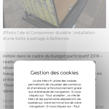
(Photo 1 de 4) Consommer durable : installation
d’une boîte à partage à Bellecroix
Initiée dans le cadre du budget participatif 2016 –
réalisation 2017, le projet de la boîte à partage
située à Bellecroix se concrétise ! Elle a été
inaugurée vendredi 5 avril, au 4 rue de Stoxey en
présence des habitants, des partenaires et de
Le site Metz.fr utilise des cookies
permettant de visualiser des contenus
Thomas Scuderi, adjoint au maire délégué à la
et d'améliorer le fonctionnement grâce
démocratie participative.
aux statistiques de navigation. Si vous
cliquez sur -Tout accepter-, la ville de
Metz et ses partenaires déposeront ces
Le principe de la boîte à partage est basé sur
cookies sur votre terminal lors de votre
navigation. Si vous cliquez sur -Tout
l’échange, on y dépose ce dont on ne se sert plus et