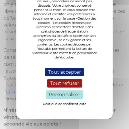
refuser-, ces cookies ne seront pas
on y prend ce qui nous intéresse facilitant ainsi le
déposés. Votre choix est conservé
pendant 13 mois, et vous pouvez être
libre partage, sans troc, ni argent. L’installation de ces
informé et modifier vos préférences à
boîtes à partage vise également à augmenter la
tout moment sur la page -Gestion des
cookies-. Les cookies déposés par
valeur d’usage des objets dans une logique de
Matomo permettent d'obtenir des
statistiques de fréquentation
développement durable tout en entretenant le lien
anonymes du site afin d'optimiser son
social !
ergonomie , sa navigation et ses
contenus. Les cookies déposés par
Youtube permettent la lecture de
Construite par le
Château 404
à partir de matières
vidéos sur le site metz.fr en provenance
de récupération en lien avec les habitants et les
de Youtube.
comités de quartier, cette boîte sera gérée par
l’association Motris, déjà implantée au 4/7 rue de
Tout accepter
Stoxey, sur le quartier de Bellecroix avec sa
Tout refuser
trucothèque. Cette boîte à partage vient compléter
l’
offre des boîtes à livres
situées sur le territoire
Personnaliser
messin !
Politique de confidentialité
N’hésitez plus ! Venez nombreux pour partager
vêtements, CD, livres, bibelots et donnez une
seconde vie aux objets !