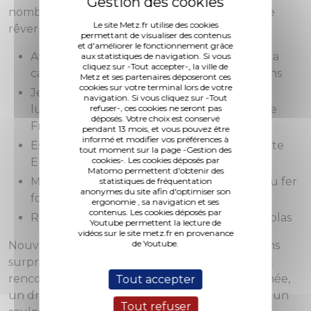
nombreuses animations qui comptent bien faire
Le site Metz.fr utilise des cookies
rêver les petits comme les plus grands :
permettant de visualiser des contenus
et d'améliorer le fonctionnement grâce
Ateliers créatifs en lien avec les 800 ans de la
aux statistiques de navigation. Si vous
cliquez sur -Tout accepter-, la ville de
cathédrale, proposés par diverses associations
Metz et ses partenaires déposeront ces
cookies sur votre terminal lors de votre
Jeux aux tailles surdimensionnées de la
navigation. Si vous cliquez sur -Tout
ludothèque des Éclaireuses et Éclaireurs de
refuser-, ces cookies ne seront pas
déposés. Votre choix est conservé
France
pendant 13 mois, et vous pouvez être
informé et modifier vos préférences à
Espace cocooning par l'équipe du pôle Petite
tout moment sur la page -Gestion des
cookies-. Les cookies déposés par
Enfance de la Ville
Matomo permettent d'obtenir des
Manèges d'antan poétiques en bois flotté ou fer
statistiques de fréquentation
anonymes du site afin d'optimiser son
forgé
ergonomie , sa navigation et ses
contenus. Les cookies déposés par
Rencontre et photo souvenir avec saint Nicolas
Youtube permettent la lecture de
vidéos sur le site metz.fr en provenance
de Youtube.
Nouveauté 2019, de nombreuses déambulations
surprises vous réservent moments d'émotion et
rencontres inattendues (une fanfare survitaminée,
Tout accepter
un dragon farceur grandeur nature ou encore un
Tout refuser