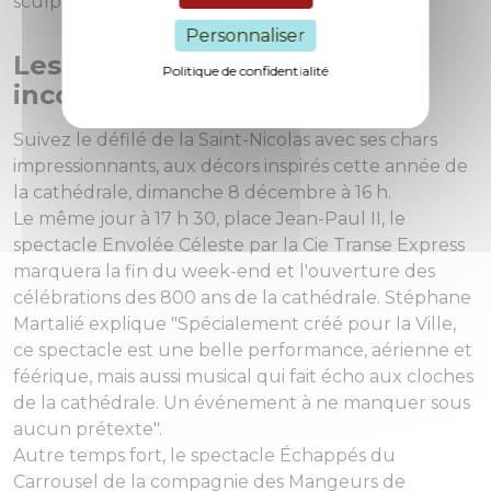
sculpteur de barbe à papa).
Personnaliser
Les évènements
Politique de confidentialité
incontournables
Suivez le défilé de la Saint-Nicolas avec ses chars
impressionnants, aux décors inspirés cette année de
la cathédrale, dimanche 8 décembre à 16 h.
Le même jour à 17 h 30, place Jean-Paul II, le
spectacle
Envolée Céleste
par la Cie Transe Express
marquera la fin du week-end et l'ouverture des
célébrations des 800 ans de la cathédrale. Stéphane
Martalié explique "Spécialement créé pour la Ville,
ce spectacle est une belle performance, aérienne et
féérique, mais aussi musical qui fait écho aux cloches
de la cathédrale. Un événement à ne manquer sous
aucun prétexte".
Autre temps fort, le spectacle
Échappés du
Carrousel
de la compagnie des Mangeurs de