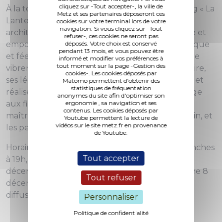
cliquez sur -Tout accepter-, la ville de
À la tombée de la nuit, assistez au vidéomapping « La
Metz et ses partenaires déposeront ces
Lanterne du Bon-Dieu ». Une projection vidéo
cookies sur votre terminal lors de votre
navigation. Si vous cliquez sur -Tout
architecturale transfigure la façade occidentale et
refuser-, ces cookies ne seront pas
emporte le public dans une promenade graphique
déposés. Votre choix est conservé
pendant 13 mois, et vous pouvez être
et féerique, pour sublimer son architecture, faire
informé et modifier vos préférences à
tout moment sur la page -Gestion des
vibrer la pierre de lumière, et évoquer son histoire,
cookies-. Les cookies déposés par
ses légendes et la beauté de ses vitraux. Conçu et
Matomo permettent d'obtenir des
statistiques de fréquentation
réalisé par Artslide, ce spectacle est un hommage
anonymes du site afin d'optimiser son
aux figures de la cathédrale : les bâtisseurs, les
ergonomie , sa navigation et ses
contenus. Les cookies déposés par
maîtres vitraillistes, les créateurs du chant messin, et
Youtube permettent la lecture de
vidéos sur le site metz.fr en provenance
les personnages légendaires.
de Youtube.
Horaires : Les jeudis, vendredis, samedis et dimanches
Tout accepter
à 19h, 19h30, 20h, 20h30 et 21h sauf : - Samedi 7
décembre, projections à 19h et 19h30 - Dimanche 8
Tout refuser
décembre, pas de projection Durée 30 min 5
diffusions , dernière diffusion à 21h.
Personnaliser
Politique de confidentialité