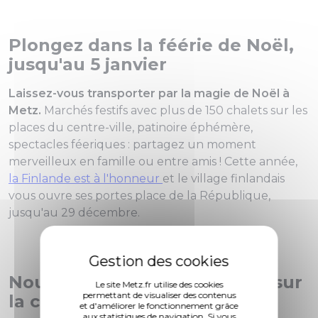
Plongez dans la féérie de Noël,
jusqu'au 5 janvier
Laissez-vous transporter par la magie de Noël à
Metz.
Marchés festifs avec plus de 150 chalets sur les
places du centre-ville, patinoire éphémère,
spectacles féeriques : partagez un moment
merveilleux en famille ou entre amis ! Cette année,
la Finlande est à l'honneur
et le village finlandais
vous ouvre ses portes place de la République,
jusqu'au 29 décembre.
Nouveauté 2019, le mapping sur
Le site Metz.fr utilise des cookies
permettant de visualiser des contenus
la cathédrale Saint-Etienne
et d'améliorer le fonctionnement grâce
aux statistiques de navigation. Si vous