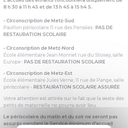
L’accueil des enfants fonctionnera uniquement de
8 h 30 à 11 h 45 et de 13 h 45 à 15 h4 5.
- Circonscription de Metz-Sud
Pavillon périscolaire 11 rue des Pensées :
PAS DE
RESTAURATION SCOLAIRE
- Circonsription de Metz-Nord
École élémentaire Jean Monnet rue du Stoxey, salle
Europe :
PAS DE RESTAURATION SCOLAIRE
- Circonscription de Metz-Est
École élémentaire Jules Verne, 11 rue de Pange, salle
périscolaire -
RESTAURATION SCOLAIRE ASSURÉE
Votre attention est attirée sur le fait que la sieste des
petits de maternelle ne pourra avoir lieu.
Le périscolaire du matin et du soir ne seront pas
assurés pendant le Service minimum d'accueil