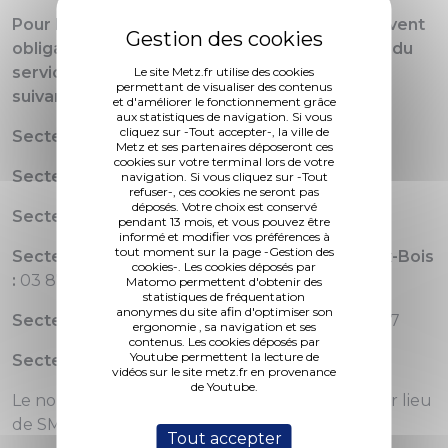
Pour bénéficier de ce service, les parents doivent
obligatoirement inscrire leurs enfants auprès du
service Territoires éducatifs, aux numéros
Le site Metz.fr utilise des cookies
permettant de visualiser des contenus
suivants:
et d'améliorer le fonctionnement grâce
aux statistiques de navigation. Si vous
cliquez sur -Tout accepter-, la ville de
Secteur de Borny :
03 87 55 55 03
Metz et ses partenaires déposeront ces
cookies sur votre terminal lors de votre
Secteur de Devant-les-Ponts :
03 87 55 53 85
navigation. Si vous cliquez sur -Tout
refuser-, ces cookies ne seront pas
déposés. Votre choix est conservé
Secteur du centre-ville :
03 87 55 52 22
pendant 13 mois, et vous pouvez être
informé et modifier vos préférences à
tout moment sur la page -Gestion des
Secteur de Plantières, Queuleu, la Grange-aux-Bois
cookies-. Les cookies déposés par
:
03 87 55 50 23
Matomo permettent d'obtenir des
statistiques de fréquentation
anonymes du site afin d'optimiser son
Secteur de Bellecroix, Vallières :
03 87 55 83 37
ergonomie , sa navigation et ses
contenus. Les cookies déposés par
Youtube permettent la lecture de
Secteur de Sablon, Magny :
03 87 55 55 24
vidéos sur le site metz.fr en provenance
de Youtube.
Le nombre de places sera limité à 30 enfants par lieu
de SMA.
Tout accepter