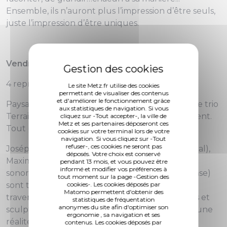
Ensemble, ils n’auront plus l’impression d’être seuls,
juste l’impression d’être uniques.
Vendredi 17 juillet dans le jardin Fabert
4 représentations à 16h30, 18h, 19h30 et 20h30 :
Le site Metz.fr utilise des cookies
permettant de visualiser des contenus
et d'améliorer le fonctionnement grâce
Paysage improvisé pour l'espace extérieur par le trio
aux statistiques de navigation. Si vous
Terrains, une proposition de l'association Fragment.
cliquez sur -Tout accepter-, la ville de
Metz et ses partenaires déposeront ces
Tout public.
cookies sur votre terminal lors de votre
navigation. Si vous cliquez sur -Tout
refuser-, ces cookies ne seront pas
Josépha Mougenot (harpe, shruti box, koto, vocal),
déposés. Votre choix est conservé
Maxime Le Moing (trompette, appeaux, objets
pendant 13 mois, et vous pouvez être
informé et modifier vos préférences à
sonores) et Sarah Grandjean (chorégraphie, danse)
tout moment sur la page -Gestion des
sont trois improvisateurs qui taillent la route à
cookies-. Les cookies déposés par
Matomo permettent d'obtenir des
travers différents paysages corporels et sonores et
statistiques de fréquentation
anonymes du site afin d'optimiser son
sculptent des vallées et des creux à l'écoute d'une
ergonomie , sa navigation et ses
réalité en train de se faire.
contenus. Les cookies déposés par