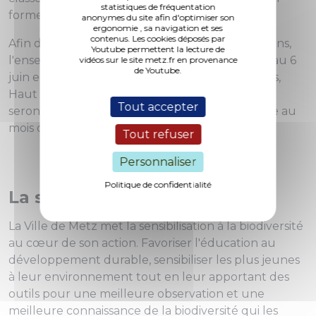
statistiques de fréquentation
forme de leurs collectes.
anonymes du site afin d'optimiser son
ergonomie , sa navigation et ses
contenus. Les cookies déposés par
Afin de valoriser les réalisations des élèves messins,
Youtube permettent la lecture de
l'ensemble des herbiers sera exposé du 29 mai au 6
vidéos sur le site metz.fr en provenance
de Youtube.
juin en salle Capitulaire du Cloître des Récollets,
Haut lieu de l'écologie urbaine à Metz. Les prix
Tout accepter
seront remis aux lauréats par le Président Maire au
mois de juin.
Tout refuser
Personnaliser
Politique de confidentialité
La sensibilisation
La Ville de Metz met la sensibilisation à la biodiversité
au cœur de son action. Favoriser l'éducation au
développement durable, sensibiliser les plus jeunes
à leur environnement tout en leur apportant des
outils pour une meilleure observation et une
meilleure connaissance de la biodiversité qui les