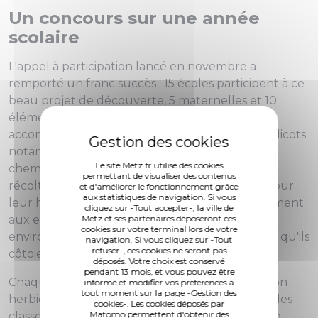
Un concours sur une année
scolaire
L'appel à participation lancé en novembre a
remporté un franc succès : 15 écoles participent à ce
beau projet de découverte, 5 maternelles et 10
élémentaires. Les classes participantes sont
accompagnées par l'association CPN Les Coquelicots
notamment pour une sortie Nature, “Sur les
Le site Metz.fr utilise des cookies
chemins de leur quartier”, leur permettant de
permettant de visualiser des contenus
récolter les plantes et les feuilles nécessaires pour
et d'améliorer le fonctionnement grâce
aux statistiques de navigation. Si vous
leur herbier. Cette démarche permettra également
cliquez sur -Tout accepter-, la ville de
Metz et ses partenaires déposeront ces
aux enfants de mieux connaître leur
cookies sur votre terminal lors de votre
environnement proche et les essences d'arbres qu'ils
navigation. Si vous cliquez sur -Tout
refuser-, ces cookies ne seront pas
côtoient chaque jour.
déposés. Votre choix est conservé
pendant 13 mois, et vous pouvez être
Chaque classe est ensuite invitée à présenter son
informé et modifier vos préférences à
tout moment sur la page -Gestion des
herbier. Des panneaux seront mis à disposition des
cookies-. Les cookies déposés par
Matomo permettent d'obtenir des
classes par la Ville pour accompagner la mise en