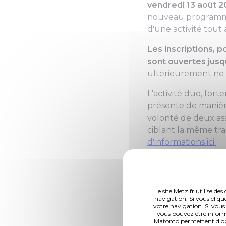
vendredi 13 août 2
nouveau programmée
d'une activité tout
Les inscriptions, 
sont ouvertes jusqu
ultérieurement ne p
L'activité duo, for
présente de manière
volonté de deux as
ciblant la même tr
d'informations ici.
Comment participer
Les associations so
Le site Metz.fr utilise d
subvention en ligne
navigation. Si vous cliqu
votre navigation. Si vous
La fiche projet Ani
vous pouvez être inform
Matomo permettent d'obte