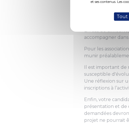
impérativement êtr
et ses contenus. Les co
La fiche de présent
Tout
Date limite de dépôt
En cas de difficult
accompagner dans 
Pour les associatio
munir préalablemen
Il est important de
susceptible d'évolue
Une réflexion sur u
inscriptions à l’acti
Enfin, votre candid
présentation et de c
demandées devront 
projet ne pourrait 