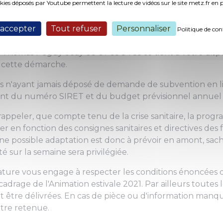
e remplie et jointe à la demande de subvention.
okies déposés par Youtube permettent la lecture de vidéos sur le site metz.fr e
ation est
consultable ici.
 accepter
Tout refuser
Personnaliser
Politique de con
 des dossiers : le
14 mars 2021.
é, Thomas Péguy-Jeay 03 87 55 54 55 se tient à votre disp
cette démarche.
ns n'ayant jamais déposé de demande de subvention en li
t du numéro SIRET et du budget prévisionnel annuel 
 rappeler, que compte tenu de la crise sanitaire, la prog
r en fonction des consignes sanitaires et directives des 
ne possible adaptation est donc à prévoir en amont, sac
vité sur la semaine sera privilégiée.
ature vous engage à respecter les conditions énoncées d
adrage de l'Animation estivale 2021. Par ailleurs toutes 
être délivrées. En cas de pièce ou d'information manqu
être retenue.