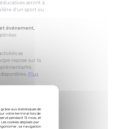
o-éducatives seront à
ière d'un sport ou
 cet événement,
istrées
ctivités se
cipe repose sur la
mplémentarité,
disponibles.
Plus
e demande de
 grâce aux statistiques de
l.
sur votre terminal lors de
nservé pendant 13 mois, et
 Les cookies déposés par
isponible ici,
doit
ergonomie , sa navigation