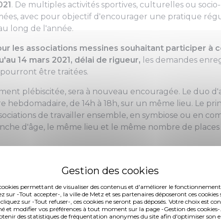
021
. De multiples activités sportives, culturelles ou soci
s, avec pour objectif d'encourager une pratique régul
 au long de l'année.
pour les associations messines souhaitant participer à
'au 14 mars 2021, délai de rigueur,
les demandes enreg
ourront être traitées.
tement plébiscitée, sera à nouveau encouragée. Le duo d'a
 hebdomadaire, de 14h à 18h, sur un même lieu. Le prin
sociations de travailler ensemble, en symbiose ou en co
anche d'âge, le même lieu et le même nombre de places 
 à l'appel à projets ?
nt invitées à déposer leurs projets sur le site internet d
es cookies permettant de visualiser des contenus et d'améliorer le fonctionnement
 en cliquant ici. Aucune demande ne sera traitée par mai
ez sur -Tout accepter-, la ville de Metz et ses partenaires déposeront ces cookies 
 cliquez sur -Tout refuser-, ces cookies ne seront pas déposés. Votre choix est co
mation estivale
é et modifier vos préférences à tout moment sur la page -Gestion des cookies-.
téléchargeable ici
ou la fiche projet duo,
d
nir des statistiques de fréquentation anonymes du site afin d'optimiser son 